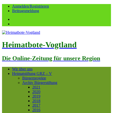
Anmelden/Registrieren
Beitragsmeldung
Facebook
YouTube
Heimatbote-Vogtland
Die Online-Zeitung für unsere Region
Wir über uns
Heimatstiftung GRZ – V
Bürgerprojekte
Archiv Bürgerstiftung
2021
2020
2019
2018
2017
2016