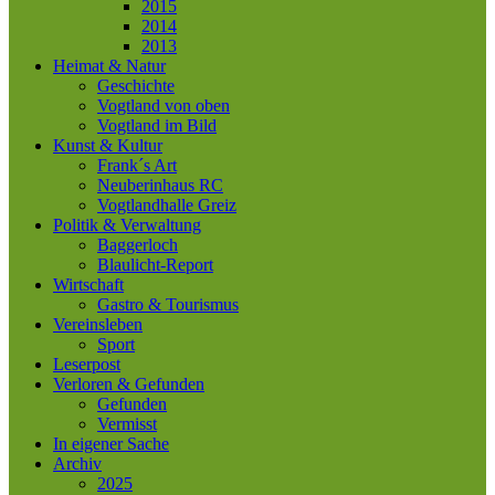
2015
2014
2013
Heimat & Natur
Geschichte
Vogtland von oben
Vogtland im Bild
Kunst & Kultur
Frank´s Art
Neuberinhaus RC
Vogtlandhalle Greiz
Politik & Verwaltung
Baggerloch
Blaulicht-Report
Wirtschaft
Gastro & Tourismus
Vereinsleben
Sport
Leserpost
Verloren & Gefunden
Gefunden
Vermisst
In eigener Sache
Archiv
2025