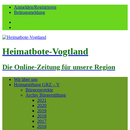
Anmelden/Registrieren
Beitragsmeldung
Facebook
YouTube
Heimatbote-Vogtland
Die Online-Zeitung für unsere Region
Wir über uns
Heimatstiftung GRZ – V
Bürgerprojekte
Archiv Bürgerstiftung
2021
2020
2019
2018
2017
2016