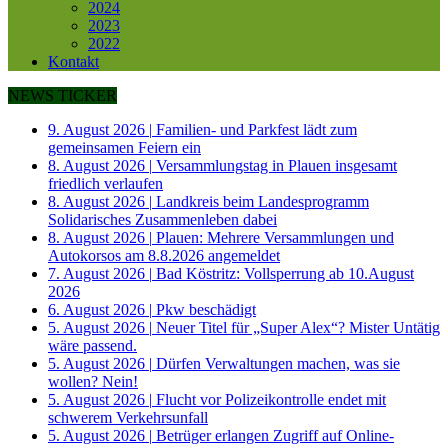
2024
2023
2022
Kontakt
NEWS TICKER
9. August 2026
|
Familien- und Parkfest lädt zum
gemeinsamen Feiern ein
8. August 2026
|
Versammlungstag in Plauen insgesamt
friedlich verlaufen
8. August 2026
|
Landkreis beim Landesprogramm
Solidarisches Zusammenleben dabei
8. August 2026
|
Plauen: Mehrere Versammlungen und
Autokorsos am 8.8.2026 angemeldet
7. August 2026
|
Bad Köstritz: Vollsperrung ab 10.August
2026
6. August 2026
|
Pkw beschädigt
5. August 2026
|
Neuer Titel für „Super Alex“? Mister Untätig
wäre passend.
5. August 2026
|
Dürfen Verwaltungen machen, was sie
wollen? Nein!
5. August 2026
|
Flucht vor Polizeikontrolle endet mit
schwerem Verkehrsunfall
5. August 2026
|
Betrüger erlangen Zugriff auf Online-