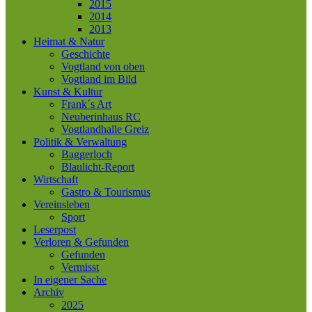
2015
2014
2013
Heimat & Natur
Geschichte
Vogtland von oben
Vogtland im Bild
Kunst & Kultur
Frank´s Art
Neuberinhaus RC
Vogtlandhalle Greiz
Politik & Verwaltung
Baggerloch
Blaulicht-Report
Wirtschaft
Gastro & Tourismus
Vereinsleben
Sport
Leserpost
Verloren & Gefunden
Gefunden
Vermisst
In eigener Sache
Archiv
2025