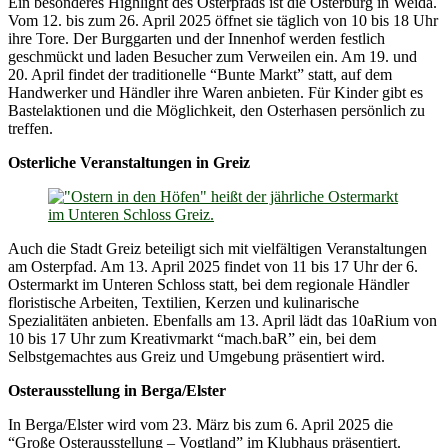
Ein besonderes Highlight des Osterpfads ist die Osterburg in Weida.
Vom 12. bis zum 26. April 2025 öffnet sie täglich von 10 bis 18 Uhr
ihre Tore. Der Burggarten und der Innenhof werden festlich
geschmückt und laden Besucher zum Verweilen ein. Am 19. und
20. April findet der traditionelle “Bunte Markt” statt, auf dem
Handwerker und Händler ihre Waren anbieten. Für Kinder gibt es
Bastelaktionen und die Möglichkeit, den Osterhasen persönlich zu
treffen.
Osterliche Veranstaltungen in Greiz
Auch die Stadt Greiz beteiligt sich mit vielfältigen Veranstaltungen
am Osterpfad. Am 13. April 2025 findet von 11 bis 17 Uhr der 6.
Ostermarkt im Unteren Schloss statt, bei dem regionale Händler
floristische Arbeiten, Textilien, Kerzen und kulinarische
Spezialitäten anbieten. Ebenfalls am 13. April lädt das 10aRium von
10 bis 17 Uhr zum Kreativmarkt “mach.baR” ein, bei dem
Selbstgemachtes aus Greiz und Umgebung präsentiert wird.
Osterausstellung in Berga/Elster
In Berga/Elster wird vom 23. März bis zum 6. April 2025 die
“Große Osterausstellung – Vogtland” im Klubhaus präsentiert.