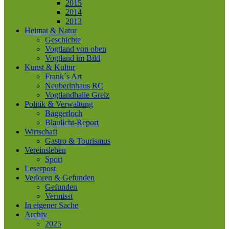
2015
2014
2013
Heimat & Natur
Geschichte
Vogtland von oben
Vogtland im Bild
Kunst & Kultur
Frank´s Art
Neuberinhaus RC
Vogtlandhalle Greiz
Politik & Verwaltung
Baggerloch
Blaulicht-Report
Wirtschaft
Gastro & Tourismus
Vereinsleben
Sport
Leserpost
Verloren & Gefunden
Gefunden
Vermisst
In eigener Sache
Archiv
2025