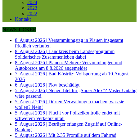
2024
2023
2022
Kontakt
NEWS TICKER
8. August 2026
|
Versammlungstag in Plauen insgesamt
friedlich verlaufen
8. August 2026
|
Landkreis beim Landesprogramm
Solidarisches Zusammenleben dabei
8. August 2026
|
Plauen: Mehrere Versammlungen und
Autokorsos am 8.8.2026 angemeldet
7. August 2026
|
Bad Köstritz: Vollsperrung ab 10.August
2026
6. August 2026
|
Pkw beschädigt
5. August 2026
|
Neuer Titel für „Super Alex“? Mister Untätig
wäre passend.
5. August 2026
|
Dürfen Verwaltungen machen, was sie
wollen? Nein!
5. August 2026
|
Flucht vor Polizeikontrolle endet mit
schwerem Verkehrsunfall
5. August 2026
|
Betrüger erlangen Zugriff auf Online-
Banking
5. August 2026
|
Mit 2,35 Promille auf dem Fahrrad