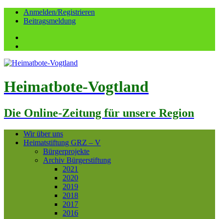
Anmelden/Registrieren
Beitragsmeldung
Facebook
YouTube
Heimatbote-Vogtland
Die Online-Zeitung für unsere Region
Wir über uns
Heimatstiftung GRZ – V
Bürgerprojekte
Archiv Bürgerstiftung
2021
2020
2019
2018
2017
2016