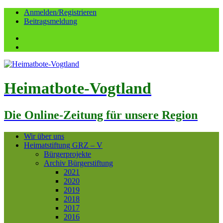
Anmelden/Registrieren
Beitragsmeldung
Facebook
YouTube
Heimatbote-Vogtland
Die Online-Zeitung für unsere Region
Wir über uns
Heimatstiftung GRZ – V
Bürgerprojekte
Archiv Bürgerstiftung
2021
2020
2019
2018
2017
2016