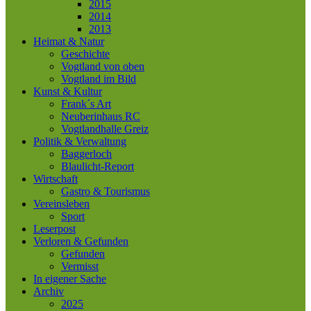
2015
2014
2013
Heimat & Natur
Geschichte
Vogtland von oben
Vogtland im Bild
Kunst & Kultur
Frank´s Art
Neuberinhaus RC
Vogtlandhalle Greiz
Politik & Verwaltung
Baggerloch
Blaulicht-Report
Wirtschaft
Gastro & Tourismus
Vereinsleben
Sport
Leserpost
Verloren & Gefunden
Gefunden
Vermisst
In eigener Sache
Archiv
2025