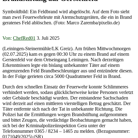
Symboldbild: Ein Feldbrand wird abgelöscht. Auf dem Foto sieht
man zwei Feuerwehrleute mit Atemschutzgeräten, die ein in Brand
geratenes Feld ablöschen. (Foto: Marco Zaremba/pixelio.de)
Von:
ChefRed01
3. Juli 2025
(Leiningen-Steinermühle/LK Greiz). Am frühen Mittwochmorgen
(02.07.2025) kam es gegen 00:30 Uhr zu einem Brand auf einem
Gerstenfeld vor dem Ortseingang Leiningen. Nach derzeitigen
Erkenntnissen legte ein bislang unbekannter Täter auf einem
angrenzenden Feld Brandbeschleuniger aus und entzündete diesen.
In der Folge gerieten circa 5000 Quadratmeter Feld in Brand.
Durch den schnellen Einsatz der Feuerwehr konnte Schlimmeres
verhindert werden, sodass glücklicherweise keine Personen verletzt
oder Gebäude beschädigt wurden. Der entstandene Sachschaden
wird derzeit auf einen mittleren vierstelligen Betrag geschätzt. Der
Täter entfernte sich nach der Tat in unbekannte Richtung. Die
Polizei hat die Ermittlungen wegen Brandstiftung aufgenommen
und bittet Zeugen, die verdächtige Beobachtungen gemacht haben,
sich bei der Kriminalpolizeiinspektion Gera unter der
Telefonnummer 0365 / 8234 – 1465 zu melden. (Bezugsnummer:
0171049/2025) (SR)