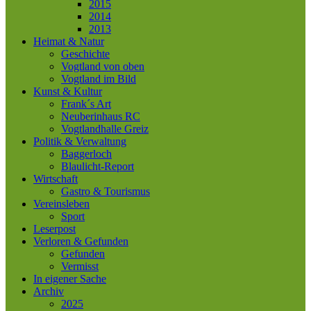
2015
2014
2013
Heimat & Natur
Geschichte
Vogtland von oben
Vogtland im Bild
Kunst & Kultur
Frank´s Art
Neuberinhaus RC
Vogtlandhalle Greiz
Politik & Verwaltung
Baggerloch
Blaulicht-Report
Wirtschaft
Gastro & Tourismus
Vereinsleben
Sport
Leserpost
Verloren & Gefunden
Gefunden
Vermisst
In eigener Sache
Archiv
2025