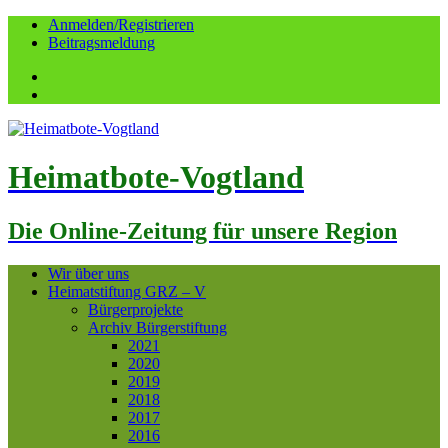
Anmelden/Registrieren
Beitragsmeldung
Facebook
YouTube
Heimatbote-Vogtland
Die Online-Zeitung für unsere Region
Wir über uns
Heimatstiftung GRZ – V
Bürgerprojekte
Archiv Bürgerstiftung
2021
2020
2019
2018
2017
2016