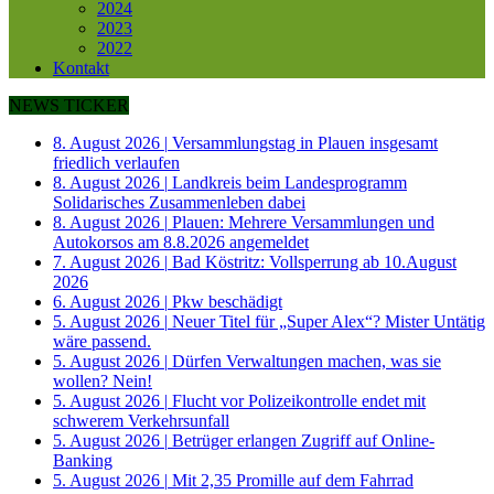
2024
2023
2022
Kontakt
NEWS TICKER
8. August 2026
|
Versammlungstag in Plauen insgesamt
friedlich verlaufen
8. August 2026
|
Landkreis beim Landesprogramm
Solidarisches Zusammenleben dabei
8. August 2026
|
Plauen: Mehrere Versammlungen und
Autokorsos am 8.8.2026 angemeldet
7. August 2026
|
Bad Köstritz: Vollsperrung ab 10.August
2026
6. August 2026
|
Pkw beschädigt
5. August 2026
|
Neuer Titel für „Super Alex“? Mister Untätig
wäre passend.
5. August 2026
|
Dürfen Verwaltungen machen, was sie
wollen? Nein!
5. August 2026
|
Flucht vor Polizeikontrolle endet mit
schwerem Verkehrsunfall
5. August 2026
|
Betrüger erlangen Zugriff auf Online-
Banking
5. August 2026
|
Mit 2,35 Promille auf dem Fahrrad