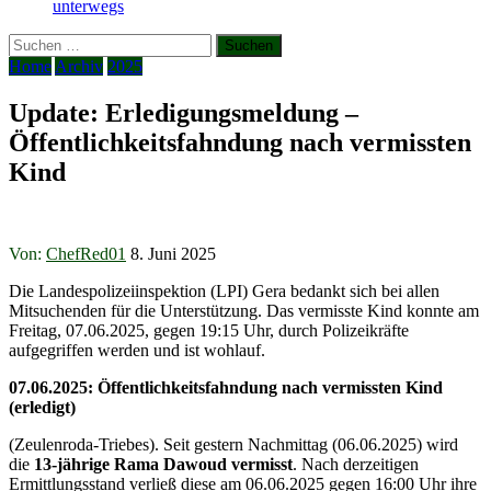
unterwegs
Suchen
nach:
Home
Archiv
2025
Update: Erledigungsmeldung –
Öffentlichkeitsfahndung nach vermissten
Kind
Von:
ChefRed01
8. Juni 2025
Die Landespolizeiinspektion (LPI) Gera bedankt sich bei allen
Mitsuchenden für die Unterstützung. Das vermisste Kind konnte am
Freitag, 07.06.2025, gegen 19:15 Uhr, durch Polizeikräfte
aufgegriffen werden und ist wohlauf.
07.06.2025: Öffentlichkeitsfahndung nach vermissten Kind
(erledigt)
(Zeulenroda-Triebes). Seit gestern Nachmittag (06.06.2025) wird
die
13-jährige Rama Dawoud vermisst
. Nach derzeitigen
Ermittlungsstand verließ diese am 06.06.2025 gegen 16:00 Uhr ihre