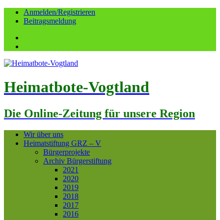
Anmelden/Registrieren
Beitragsmeldung
Facebook
YouTube
Heimatbote-Vogtland
Die Online-Zeitung für unsere Region
Wir über uns
Heimatstiftung GRZ – V
Bürgerprojekte
Archiv Bürgerstiftung
2021
2020
2019
2018
2017
2016