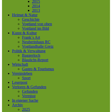
2015
2014
2013
Heimat & Natur
Geschichte
Vogtland von oben
Vogtland im Bild
Kunst & Kultur
Frank´s Art
Neuberinhaus RC
Vogtlandhalle Greiz
Politik & Verwaltung
Baggerloch
Blaulicht-Report
Wirtschaft
Gastro & Tourismus
Vereinsleben
Sport
Leserpost
Verloren & Gefunden
Gefunden
Vermisst
In eigener Sache
Archiv
2025