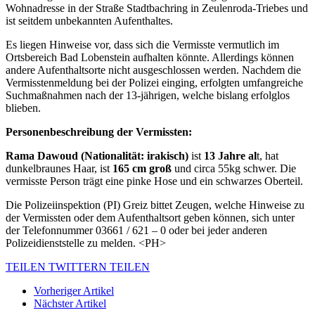
Wohnadresse in der Straße Stadtbachring in Zeulenroda-Triebes und
ist seitdem unbekannten Aufenthaltes.
Es liegen Hinweise vor, dass sich die Vermisste vermutlich im
Ortsbereich Bad Lobenstein aufhalten könnte. Allerdings können
andere Aufenthaltsorte nicht ausgeschlossen werden. Nachdem die
Vermisstenmeldung bei der Polizei einging, erfolgten umfangreiche
Suchmaßnahmen nach der 13-jährigen, welche bislang erfolglos
blieben.
Personenbeschreibung der Vermissten:
Rama Dawoud (Nationalität: irakisch)
ist
13 Jahre al
t, hat
dunkelbraunes Haar, ist
165 cm groß
und circa 55kg schwer. Die
vermisste Person trägt eine pinke Hose und ein schwarzes Oberteil.
Die Polizeiinspektion (PI) Greiz bittet Zeugen, welche Hinweise zu
der Vermissten oder dem Aufenthaltsort geben können, sich unter
der Telefonnummer 03661 / 621 – 0 oder bei jeder anderen
Polizeidienststelle zu melden. <PH>
TEILEN
TWITTERN
TEILEN
Vorheriger Artikel
Nächster Artikel