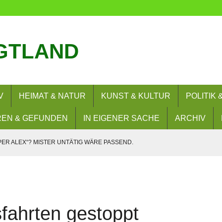
GTLAND
V
HEIMAT & NATUR
KUNST & KULTUR
POLITIK
EN & GEFUNDEN
IN EIGENER SACHE
ARCHIV
PER ALEX“? MISTER UNTÄTIG WÄRE PASSEND.
SIE WOLLEN? NEIN!
– UND NUN?
RERLAUBNIS
fahrten gestoppt
 BESUCHEN FLORIANBILDUNGSZENTRUM (FLOBIZ)