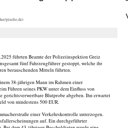
EAMTE
her/pixelio.de)
N PERSONEN
.2025 führten Beamte der Polizeiinspektion Greiz
nsgesamt fünf Fahrzeugführer gestoppt, welche ihr
ren berauschenden Mitteln führten.
einem 38-jährigen Mann im Rahmen einer
 beim Führen seines PKW unter dem Einfluss von
e gerichtsverwertbare Blutprobe abgeben. Ihn erwartet
geld von mindestens 500 EUR.
macherstraße einer Verkehrskontrolle unterzogen.
sfallerscheinungen auf. Ein durchgeführter
e. Bei dem 43-jährigen Beschuldigten wurde eine