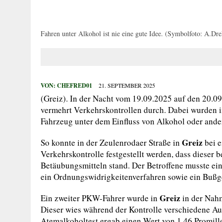
29. JULI 2026
|
HOHER SACHSCHADEN AUF SPIELPLATZ
27. JULI 2026
|
WIDERSTAND GEGEN VOLLSTRECKUNGSB
Fahren unter Alkohol ist nie eine gute Idee. (Symbolfoto: A.Dre
27. JULI 2026
|
EINBRUCH IN ERLEBNISBAD
27. JULI 2026
|
MANN BEGEHT MEHRFACH STRAFTATEN
27. JULI 2026
|
VERKEHRSUNFALL MIT FÜNF VERLETZTE
VON:
CHEFRED01
21. SEPTEMBER 2025
(Greiz). In der Nacht vom 19.09.2025 auf den 20.09
vermehrt Verkehrskontrollen durch. Dabei wurden i
Fahrzeug unter dem Einfluss von Alkohol oder ande
Greiz
So konnte in der Zeulenrodaer Straße in
bei 
Verkehrskontrolle festgestellt werden, dass dieser
Betäubungsmitteln stand. Der Betroffene musste ein
ein Ordnungswidrigkeitenverfahren sowie ein Buß
Greiz
Ein zweiter PKW-Fahrer wurde in
in der Nahm
Dieser wies während der Kontrolle verschiedene Au
Atemalkoholtest ergab einen Wert von 1,46 Promill