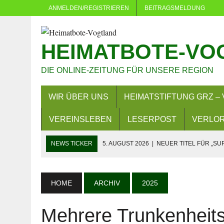
ANMELDEN/REGISTRIEREN
BEITRAGSMELDUNG
HEIMATBOTE-VO
DIE ONLINE-ZEITUNG FÜR UNSERE REGION
WIR ÜBER UNS
HEIMATSTIFTUNG GRZ – 
VEREINSLEBEN
LESERPOST
VERLOR
NEWS TICKER
5. AUGUST 2026
|
NEUER TITEL FÜR „SU
5. AUGUST 2026
|
DÜRFEN VERWALTUNGEN MACHEN, WAS 
4. AUGUST 2026
|
NEUER GRUNDSTEUERMESSBESCHEID 
HOME
ARCHIV
2025
3. AUGUST 2026
|
LANDKREIS GREIZ: FAHREN OHNE FAH
Mehrere Trunkenheits
29. JULI 2026
|
SOMMER IN EICH: MEHR ALS 380 KINDER