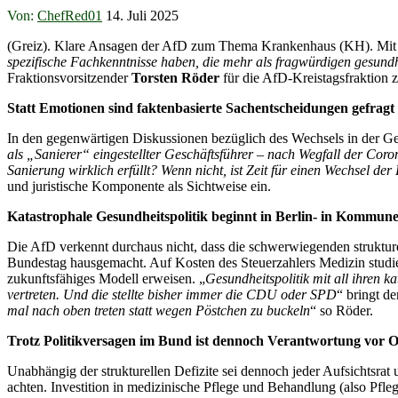
Von:
ChefRed01
14. Juli 2025
(Greiz). Klare Ansagen der AfD zum Thema Krankenhaus (KH). Mit
spezifische Fachkenntnisse haben, die mehr als fragwürdigen gesund
Fraktionsvorsitzender
Torsten Röder
für die AfD-Kreistagsfraktion
Statt Emotionen sind faktenbasierte Sachentscheidungen gefragt
In den gegenwärtigen Diskussionen bezüglich des Wechsels in der Ge
als „Sanierer“ eingestellter Geschäftsführer – nach Wegfall der Coro
Sanierung wirklich erfüllt? Wenn nicht, ist Zeit für einen Wechsel de
und juristische Komponente als Sichtweise ein.
Katastrophale Gesundheitspolitik beginnt in Berlin- in Kommun
Die AfD verkennt durchaus nicht, dass die schwerwiegenden strukture
Bundestag hausgemacht. Auf Kosten des Steuerzahlers Medizin studier
zukunftsfähiges Modell erweisen. „
Gesundheitspolitik mit all ihren
vertreten. Und die stellte bisher immer die CDU oder SPD
“ bringt d
mal nach oben treten statt wegen Pöstchen zu buckeln
“ so Röder.
Trotz Politikversagen im Bund ist dennoch Verantwortung vor O
Unabhängig der strukturellen Defizite sei dennoch jeder Aufsichtsrat 
achten. Investition in medizinische Pflege und Behandlung (also Pfl