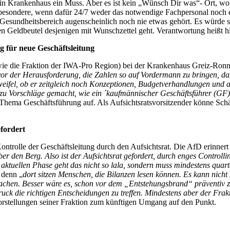
 ein Krankenhaus ein Muss. Aber es ist kein „Wünsch Dir was“- Ort, w
besondere, wenn dafür 24/7 weder das notwendige Fachpersonal noch e
Gesundheitsbereich augenscheinlich noch nie etwas gehört. Es würde si
en Geldbeutel desjenigen mit Wunschzettel geht. Verantwortung heißt h
g für neue Geschäftsleitung
h wie die Fraktion der IWA-Pro Region) bei der Krankenhaus Greiz-Ron
vor der Herausforderung, die Zahlen so auf Vordermann zu bringen, d
ifel, ob er zeitgleich noch Konzeptionen, Budgetverhandlungen und an
u Vorschläge gemacht, wie ein ´kaufmännischer Geschäftsführer (GF)´
Thema Geschäftsführung auf. Als Aufsichtsratsvorsitzender könne Schäf
efordert
ontrolle der Geschäftsleitung durch den Aufsichtsrat. Die AfD erinnert
er den Berg. Also ist der Aufsichtsrat gefordert, durch enges Control
 aktuellen Phase geht das nicht so lala, sondern muss mindestens quart
 denn „
dort sitzen Menschen, die Bilanzen lesen können. Es kann nicht
 machen. Besser wäre es, schon vor dem „Entstehungsbrand“ präventiv zu 
ruck die richtigen Entscheidungen zu treffen. Mindestens aber der Frak
orstellungen seiner Fraktion zum künftigen Umgang auf den Punkt.