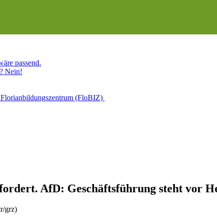
 wäre passend.
? Nein!
 Florianbildungszentrum (FloBIZ)
ordert. AfD: Geschäftsführung steht vor H
r/grz)