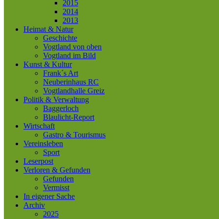
2015
2014
2013
Heimat & Natur
Geschichte
Vogtland von oben
Vogtland im Bild
Kunst & Kultur
Frank´s Art
Neuberinhaus RC
Vogtlandhalle Greiz
Politik & Verwaltung
Baggerloch
Blaulicht-Report
Wirtschaft
Gastro & Tourismus
Vereinsleben
Sport
Leserpost
Verloren & Gefunden
Gefunden
Vermisst
In eigener Sache
Archiv
2025