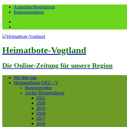
Anmelden/Registrieren
Beitragsmeldung
Facebook
YouTube
Heimatbote-Vogtland
Die Online-Zeitung für unsere Region
Wir über uns
Heimatstiftung GRZ – V
Bürgerprojekte
Archiv Bürgerstiftung
2021
2020
2019
2018
2017
2016