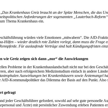
 „
Das Krankenhaus Greiz braucht an der Spitze Menschen, die das Unt
heitspolitischen Anforderungen der sogenannten „Lauterbach-Reform“ e
 zum Thema Krankenhaus ein.
schäftsführung würden viele Emotionen „mitwabern“. Die AfD-Fraktion 
na-Hilfen – wieder deutlich rote Zahlen vorlegt, dann muss die Frage er
r Rennpferde. Für auslaufende Verträge sind halt Kündigungsfristen ein
en wie Greiz zeigen sich dann „nur“ die Auswirkungen
llen Probleme in der Krankenhauslandschaft nicht nur bei den Geschäf
en, aber nach erfolgreichem Medizinstudium einfach in andere Länder (
 katastrophalen Auswirkungen bei Krankenhäusern sowie Ärztemangel h
er AfD-Kommunalpolitiker das Dilemma der Basis auf den Punkt. Also so
rt gefragt
und jeder Geschäftsführer gefordert, sowohl auf sehr gute personelle Aus
egepersonal und Ärzte) mit persönlicher Zuwendung erleben Patienten e