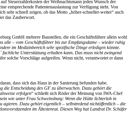
o auf Steuerzahlerkosten der Weihnachtsmann jeden Wunsch der
ine entsprechende Patientenauslastung zur Verfügung steht. Von
ch sehr schnell zeigen, ob das Motto „höher-schneller-weiter“ auch
ier das Zauberwort.
neburg GmbH mehrere Baustellen, die ein Geschäftsführer allein wohl
ass alle – vom Geschäftsführer bis zur Empfangsdame – wieder ruhig
dere im Medizinbereich sehr spezifische Dinge erledigen könnte.
 fachliche Unterstützung erhalten kann. Das muss nicht zwingend
er solche Vorschläge aufgreifen. Wenn nicht, verantwortet er dann
 daran, dass sich das Haus in der Sanierung befunden habe.
ling die Entscheidung des GF zu überwachen. Dazu gehört die
alsweise erfolgen
“ schließt sich Röder der Meinung von IWA-Chef
 sein wie unter Frau Schweinsburg: Wenn die Hütte lichterloh in
agieren. Dazu gehört eigentlich – selbstredend nichtöffentlich – die
tionsvorsitzenden im Ältestenrat. Diesen Weg hat Landrat Dr. Schäfer