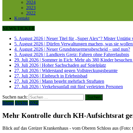
2024
2023
2022
Kontakt
NEWS TICKER
5. August 2026
|
Neuer Titel für „Super Alex“? Mister Untätig
5. August 2026
|
Dürfen Verwaltungen machen, was sie wollen
4. August 2026
|
Neuer Grundsteuermessbescheid – und nun?
3. August 2026
|
Landkreis Greiz: Fahren ohne Fahrerlaubnis
29. Juli 2026
|
Sommer in Eich: Mehr als 380 Kinder besuchen
29. Juli 2026
|
Hoher Sachschaden auf Spielplatz
27. Juli 2026
|
Widerstand gegen Vollstreckungsbeamte
27. Juli 2026
|
Einbruch in Erlebnisbad
27. Juli 2026
|
Mann begeht mehrfach Straftaten
27. Juli 2026
|
Verkehrsunfall mit fünf verletzten Personen
Suchen nach:
Home
Archiv
2025
Mehr Kontrolle durch KH-Aufsichtsrat gef
Blick auf das Greizer Krankenhaus - vom Oberen Schloss aus (Foto: t