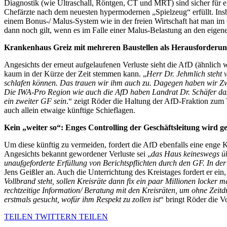
Diagnostik (wie Ultraschall, Röntgen, CT und MRT) sind sicher für
Chefärzte nach dem neuesten hypermodernen „Spielzeug“ erfüllt. Ins
einem Bonus-/ Malus-System wie in der freien Wirtschaft hat man im 
dann noch gilt, wenn es im Falle einer Malus-Belastung an den eigen
Krankenhaus Greiz mit mehreren Baustellen
als Herausforderun
Angesichts der erneut aufgelaufenen Verluste sieht die AfD (ähnlic
kaum in der Kürze der Zeit stemmen kann. „
Herr Dr. Jehmlich steht 
schlafen können. Das trauen wir ihm auch zu. Dagegen haben wir Zwe
Die IWA-Pro Region wie auch die AfD haben Landrat Dr. Schäfer daz
ein zweiter GF sein
.“ zeigt Röder die Haltung der AfD-Fraktion zum 
auch allein etwaige künftige Schieflagen.
Kein „weiter so“: Enges Controlling der Geschäftsleitung wird g
Um diese künftig zu vermeiden, fordert die AfD ebenfalls eine enge K
Angesichts bekannt gewordener Verluste sei „
das Haus keineswegs üb
unaufgeforderte Erfüllung von Berichtspflichten durch den GF. In der
Jens Geißler an. Auch die Unterrichtung des Kreistages fordert er ein,
Vollbrand steht, sollen Kreisräte dann fix ein paar Millionen locker
rechtzeitige Information/ Beratung mit den Kreisräten, um ohne Zeitd
erstmals gesucht, wofür ihm Respekt zu zollen ist
“ bringt Röder die V
TEILEN
TWITTERN
TEILEN