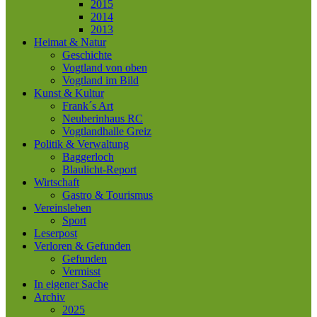
2015
2014
2013
Heimat & Natur
Geschichte
Vogtland von oben
Vogtland im Bild
Kunst & Kultur
Frank´s Art
Neuberinhaus RC
Vogtlandhalle Greiz
Politik & Verwaltung
Baggerloch
Blaulicht-Report
Wirtschaft
Gastro & Tourismus
Vereinsleben
Sport
Leserpost
Verloren & Gefunden
Gefunden
Vermisst
In eigener Sache
Archiv
2025