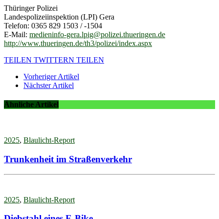
Thüringer Polizei
Landespolizeiinspektion (LPI) Gera
Telefon: 0365 829 1503 / -1504
E-Mail:
medieninfo-gera.lpig@polizei.thueringen.de
http://www.thueringen.de/th3/polizei/index.aspx
TEILEN
TWITTERN
TEILEN
Vorheriger Artikel
Nächster Artikel
Ähnliche Artikel
2025
,
Blaulicht-Report
Trunkenheit im Straßenverkehr
2025
,
Blaulicht-Report
Diebstahl eines E-Bike