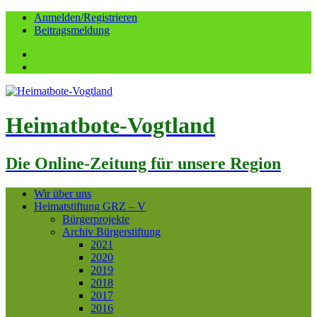
Anmelden/Registrieren
Beitragsmeldung
Facebook
YouTube
Heimatbote-Vogtland
Die Online-Zeitung für unsere Region
Wir über uns
Heimatstiftung GRZ – V
Bürgerprojekte
Archiv Bürgerstiftung
2021
2020
2019
2018
2017
2016