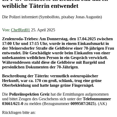
weibliche Täterin entwendet
Die Polizei informiert (Symbolfoto, pixabay Jonas Augustin)
Von:
ChefRed01
25. April 2025
Zeulenroda-Triebes: Am Donnerstag, den 17.04.2025 zwischen
17:00 Uhr und 17:15 Uhr, wurde in einem Einkaufsmarkt in
der Meinersdorfer Straße die Geldbörse einer 70-jährigen Frau
entwendet. Die Geschädigte wurde beim Einkaufen von einer
unbekannten weiblichen Person in ein Gespräch verwickelt.
Währenddessen stahl diese die Geldbörse mit Bargeld und
persönlichen Dokumenten der 70-Jährigen
.
Beschreibung der Täterin: vermutlich osteuropäischer
Herkunft, war ca. 170 cm groß, schlank, trug eine grüne
Oberbekleidung und hatte lange grüne Fingernägel.
Die
Polizeiinspektion Greiz
hat die Ermittlungen aufgenommen
und bittet Zeugen des Geschehens sich unter der
Telefonnummer
03661/621-0
zu melden (Bezugsnummer
0099507/2025
). (AK)
Rückfragen bitte an: