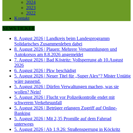
2024
2023
2022
Kontakt
NEWS TICKER
8. August 2026
|
Landkreis beim Landesprogramm
Solidarisches Zusammenleben dabei
8. August 2026
|
Plauen: Mehrere Versammlungen und
Autokorsos am 8.8.2026 angemeldet
7. August 2026
|
Bad Köstritz: Vollsperrung ab 10.August
2026
6. August 2026
|
Pkw beschädigt
5. August 2026
|
Neuer Titel für „Super Alex“? Mister Untätig
wäre passend.
5. August 2026
|
Dürfen Verwaltungen machen, was sie
wollen? Nein!
5. August 2026
|
Flucht vor Polizeikontrolle endet mit
schwerem Verkehrsunfall
5. August 2026
|
Betrüger erlangen Zugriff auf Online-
Banking
5. August 2026
|
Mit 2,35 Promille auf dem Fahrrad
unterwegs
5. August 2026
|
Ab 1.9.26: Straßensperrung in Köckritz