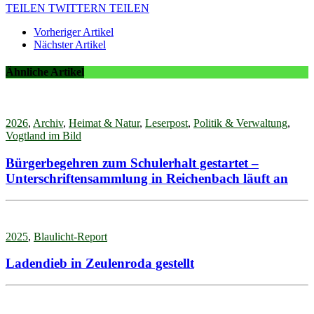
TEILEN
TWITTERN
TEILEN
Vorheriger Artikel
Nächster Artikel
Ähnliche Artikel
2026
,
Archiv
,
Heimat & Natur
,
Leserpost
,
Politik & Verwaltung
,
Vogtland im Bild
Bürgerbegehren zum Schulerhalt gestartet –
Unterschriftensammlung in Reichenbach läuft an
2025
,
Blaulicht-Report
Ladendieb in Zeulenroda gestellt