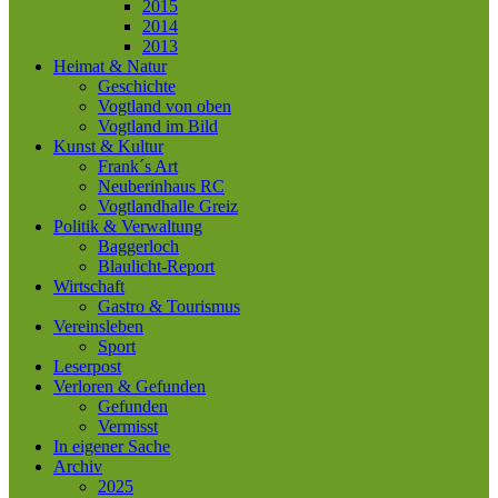
2015
2014
2013
Heimat & Natur
Geschichte
Vogtland von oben
Vogtland im Bild
Kunst & Kultur
Frank´s Art
Neuberinhaus RC
Vogtlandhalle Greiz
Politik & Verwaltung
Baggerloch
Blaulicht-Report
Wirtschaft
Gastro & Tourismus
Vereinsleben
Sport
Leserpost
Verloren & Gefunden
Gefunden
Vermisst
In eigener Sache
Archiv
2025