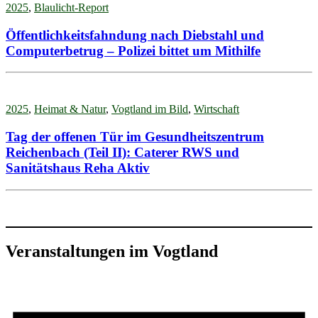
2025
,
Blaulicht-Report
Öffentlichkeitsfahndung nach Diebstahl und
Computerbetrug – Polizei bittet um Mithilfe
2025
,
Heimat & Natur
,
Vogtland im Bild
,
Wirtschaft
Tag der offenen Tür im Gesundheitszentrum
Reichenbach (Teil II): Caterer RWS und
Sanitätshaus Reha Aktiv
Veranstaltungen im Vogtland