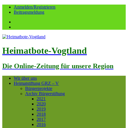
Anmelden/Registrieren
Beitragsmeldung
Facebook
YouTube
Heimatbote-Vogtland
Die Online-Zeitung für unsere Region
Wir über uns
Heimatstiftung GRZ – V
Bürgerprojekte
Archiv Bürgerstiftung
2021
2020
2019
2018
2017
2016