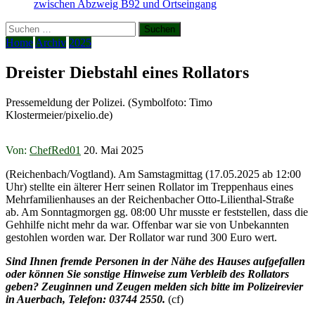
zwischen Abzweig B92 und Ortseingang
Suchen
nach:
Home
Archiv
2025
Dreister Diebstahl eines Rollators
Pressemeldung der Polizei. (Symbolfoto: Timo
Klostermeier/pixelio.de)
Von:
ChefRed01
20. Mai 2025
(Reichenbach/Vogtland). Am Samstagmittag (17.05.2025 ab 12:00
Uhr) stellte ein älterer Herr seinen Rollator im Treppenhaus eines
Mehrfamilienhauses an der Reichenbacher Otto-Lilienthal-Straße
ab. Am Sonntagmorgen gg. 08:00 Uhr musste er feststellen, dass die
Gehhilfe nicht mehr da war. Offenbar war sie von Unbekannten
gestohlen worden war. Der Rollator war rund 300 Euro wert.
Sind Ihnen fremde Personen in der Nähe des Hauses aufgefallen
oder können Sie sonstige Hinweise zum Verbleib des Rollators
geben? Zeuginnen und Zeugen melden sich bitte im Polizeirevier
in Auerbach, Telefon: 03744 2550.
(cf)