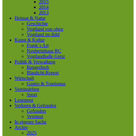
2015
2014
2013
Heimat & Natur
Geschichte
Vogtland von oben
Vogtland im Bild
Kunst & Kultur
Frank´s Art
Neuberinhaus RC
Vogtlandhalle Greiz
Politik & Verwaltung
Baggerloch
Blaulicht-Report
Wirtschaft
Gastro & Tourismus
Vereinsleben
Sport
Leserpost
Verloren & Gefunden
Gefunden
Vermisst
In eigener Sache
Archiv
2025