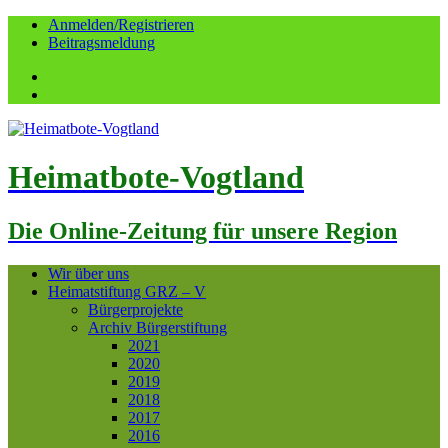
Anmelden/Registrieren
Beitragsmeldung
Facebook
YouTube
Heimatbote-Vogtland
Die Online-Zeitung für unsere Region
Wir über uns
Heimatstiftung GRZ – V
Bürgerprojekte
Archiv Bürgerstiftung
2021
2020
2019
2018
2017
2016