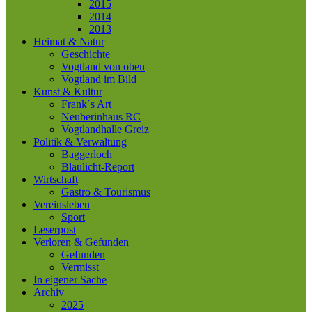
2015
2014
2013
Heimat & Natur
Geschichte
Vogtland von oben
Vogtland im Bild
Kunst & Kultur
Frank´s Art
Neuberinhaus RC
Vogtlandhalle Greiz
Politik & Verwaltung
Baggerloch
Blaulicht-Report
Wirtschaft
Gastro & Tourismus
Vereinsleben
Sport
Leserpost
Verloren & Gefunden
Gefunden
Vermisst
In eigener Sache
Archiv
2025