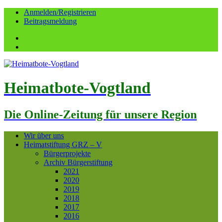
Anmelden/Registrieren
Beitragsmeldung
Facebook
YouTube
Heimatbote-Vogtland
Die Online-Zeitung für unsere Region
Wir über uns
Heimatstiftung GRZ – V
Bürgerprojekte
Archiv Bürgerstiftung
2021
2020
2019
2018
2017
2016