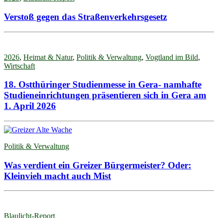
Verstoß gegen das Straßenverkehrsgesetz
2026
,
Heimat & Natur
,
Politik & Verwaltung
,
Vogtland im Bild
,
Wirtschaft
18. Ostthüringer Studienmesse in Gera- namhafte
Studieneinrichtungen präsentieren sich in Gera am
1. April 2026
Politik & Verwaltung
Was verdient ein Greizer Bürgermeister? Oder:
Kleinvieh macht auch Mist
Blaulicht-Report