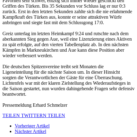
Favoriten sehr schwer, entzog sich immer wieder geschickt den
Griffen des Türken. Bis 35 Sekunden vor Schluss lag er nur 0:3
zurück. Erst in den letzten Sekunden zahlte sich die nie erlahmende
Kampfkraft des Türken aus, konnte er seine attraktiven Würfe
anbringen und siegte fast mit dem Schlussgong 17:0.
Greiz unterlag im letzten Heimkampf 9:24 und rutschte nach dem
aberkannten Sieg gegen Aue, weil eine Lizenzierung eines Aktiven
zu spät erfolgte, auf den vierten Tabellenplatz ab. In den nächsten
Kämpfen in Markneukirchen und Aue kann diese Position aber
wieder verbessert werden.
Die deutschen Spitzenvereine treibt seit Monaten die
Ligeneinteilung für die nächste Saison um. In dieser Hinsicht
sorgten die Verantwortlichen der Gäste für eine Überraschung.
Lichtenfels war mit der klaren Zielstellung des Wiederaufstieges in
die Saison gestartet, nun wurden dahingehende Fragen sehr defensiv
beantwortet.
Pressemeldung Erhard Schmelzer
TEILEN
TWITTERN
TEILEN
Vorheriger Artikel
Nächster Artikel