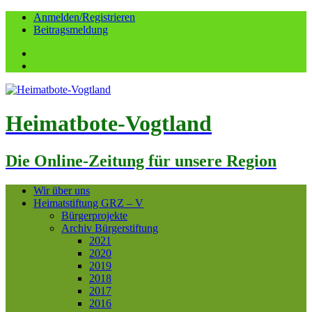
Anmelden/Registrieren
Beitragsmeldung
Facebook
YouTube
Heimatbote-Vogtland
Die Online-Zeitung für unsere Region
Wir über uns
Heimatstiftung GRZ – V
Bürgerprojekte
Archiv Bürgerstiftung
2021
2020
2019
2018
2017
2016