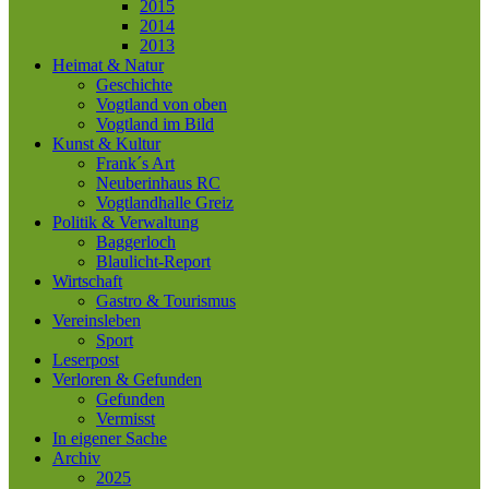
2015
2014
2013
Heimat & Natur
Geschichte
Vogtland von oben
Vogtland im Bild
Kunst & Kultur
Frank´s Art
Neuberinhaus RC
Vogtlandhalle Greiz
Politik & Verwaltung
Baggerloch
Blaulicht-Report
Wirtschaft
Gastro & Tourismus
Vereinsleben
Sport
Leserpost
Verloren & Gefunden
Gefunden
Vermisst
In eigener Sache
Archiv
2025