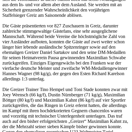
aus dem In- und vor allem aber dem Ausland. Sie werden mit an
Sicherheit grenzender Wahrscheinlichkeit den vorjährigen
Staffelsieger Greiz am Saisonende ablösen.
Die Gäste präsentierten vor 827 Zuschauern in Greiz, darunter
zahlreiche stimmgewaltige Gästefans, eine sehr ausgeglichene
Mannschaft. Während beide Vereine die höchstmögliche Zahl von
vier Ausländer aufboten, konnten die Gäste auf zwei weiter schon
länger hier lebende ausländische Spitzenringer sowie auf den
ehemaligen Greizer Daniel Sartakov und den seine DM-Medaillen
für seinen Heimatverein Pausa gewinnenden Maximilian Schwabe
zurückgreifen. Einziges Eigengewächs bei den Franken war der
vierfache deutsche Meister und zweifache WM-Medaillengewinner
Hannes Wagner (98 kg/g), der gegen den Esten Richard Karelson
allerdings 1:3 unterlag.
Die Greizer Trainer Tino Hempel und Toni Stade konnten zwar mit
Joey Wrensch (66 kg/f), Dustin Nürnberger (71 kg/g), Maximilian
Böttger (80 kg/f) und Maximilian Kahnt (86 kg/f) auf vier Sportler
zurückgreifen, die das Ringen in Greiz erlernt hatten, die allerdings
im Kampf mit ihren hochdekorierten Gegnern chancenlos waren
und vorzeitig mit technischer Unterlegenheit unterlagen. Das traf
auch auf den bisher erfolgreichsten „Greizer“ Maximilian Kahnt zu,
der die Mehrzahl seiner sieben Kämpfe bisher gewinnen konnte.
Gegen den ehemaligen georgischen U23-Weltmeister Tariel