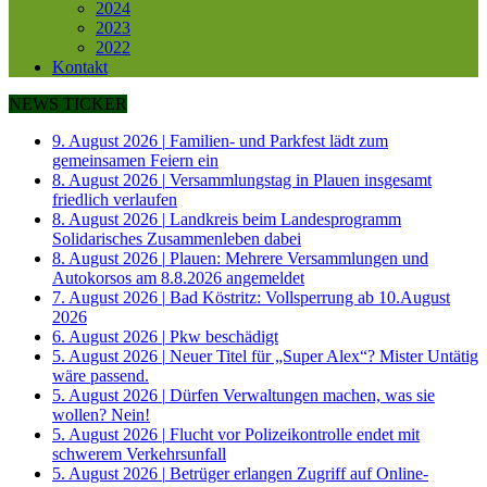
2024
2023
2022
Kontakt
NEWS TICKER
9. August 2026
|
Familien- und Parkfest lädt zum
gemeinsamen Feiern ein
8. August 2026
|
Versammlungstag in Plauen insgesamt
friedlich verlaufen
8. August 2026
|
Landkreis beim Landesprogramm
Solidarisches Zusammenleben dabei
8. August 2026
|
Plauen: Mehrere Versammlungen und
Autokorsos am 8.8.2026 angemeldet
7. August 2026
|
Bad Köstritz: Vollsperrung ab 10.August
2026
6. August 2026
|
Pkw beschädigt
5. August 2026
|
Neuer Titel für „Super Alex“? Mister Untätig
wäre passend.
5. August 2026
|
Dürfen Verwaltungen machen, was sie
wollen? Nein!
5. August 2026
|
Flucht vor Polizeikontrolle endet mit
schwerem Verkehrsunfall
5. August 2026
|
Betrüger erlangen Zugriff auf Online-