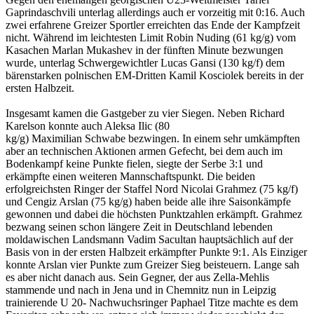
Gaprindaschvili unterlag allerdings auch er vorzeitig mit 0:16. Auch
zwei erfahrene Greizer Sportler erreichten das Ende der Kampfzeit
nicht. Während im leichtesten Limit Robin Nuding (61 kg/g) vom
Kasachen Marlan Mukashev in der fünften Minute bezwungen
wurde, unterlag Schwergewichtler Lucas Gansi (130 kg/f) dem
bärenstarken polnischen EM-Dritten Kamil Kosciolek bereits in der
ersten Halbzeit.
Insgesamt kamen die Gastgeber zu vier Siegen. Neben Richard
Karelson konnte auch Aleksa Ilic (80
kg/g) Maximilian Schwabe bezwingen. In einem sehr umkämpften
aber an technischen Aktionen armen Gefecht, bei dem auch im
Bodenkampf keine Punkte fielen, siegte der Serbe 3:1 und
erkämpfte einen weiteren Mannschaftspunkt. Die beiden
erfolgreichsten Ringer der Staffel Nord Nicolai Grahmez (75 kg/f)
und Cengiz Arslan (75 kg/g) haben beide alle ihre Saisonkämpfe
gewonnen und dabei die höchsten Punktzahlen erkämpft. Grahmez
bezwang seinen schon längere Zeit in Deutschland lebenden
moldawischen Landsmann Vadim Sacultan hauptsächlich auf der
Basis von in der ersten Halbzeit erkämpfter Punkte 9:1. Als Einziger
konnte Arslan vier Punkte zum Greizer Sieg beisteuern. Lange sah
es aber nicht danach aus. Sein Gegner, der aus Zella-Mehlis
stammende und nach in Jena und in Chemnitz nun in Leipzig
trainierende U 20- Nachwuchsringer Paphael Titze machte es dem