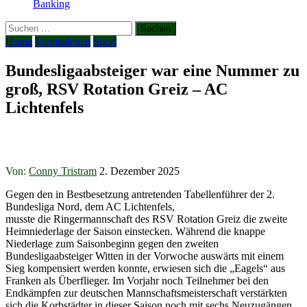
Banking
Suchen
nach:
Home
Vereinsleben
Sport
Bundesligaabsteiger war eine Nummer zu
groß, RSV Rotation Greiz – AC
Lichtenfels
Von:
Conny Tristram
2. Dezember 2025
Gegen den in Bestbesetzung antretenden Tabellenführer der 2.
Bundesliga Nord, dem AC Lichtenfels,
musste die Ringermannschaft des RSV Rotation Greiz die zweite
Heimniederlage der Saison einstecken. Während die knappe
Niederlage zum Saisonbeginn gegen den zweiten
Bundesligaabsteiger Witten in der Vorwoche auswärts mit einem
Sieg kompensiert werden konnte, erwiesen sich die „Eagels“ aus
Franken als Überflieger. Im Vorjahr noch Teilnehmer bei den
Endkämpfen zur deutschen Mannschaftsmeisterschaft verstärkten
sich die Korbstädter in dieser Saison noch mit sechs Neuzugängen