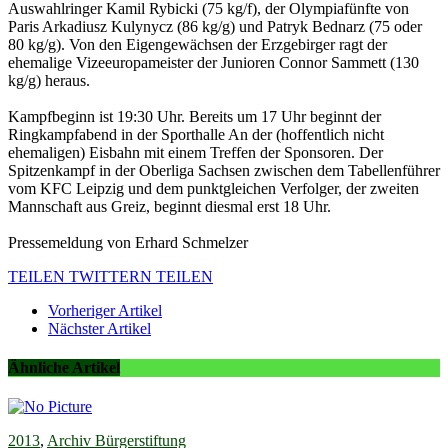
Auswahlringer Kamil Rybicki (75 kg/f), der Olympiafünfte von
Paris Arkadiusz Kulynycz (86 kg/g) und Patryk Bednarz (75 oder
80 kg/g). Von den Eigengewächsen der Erzgebirger ragt der
ehemalige Vizeeuropameister der Junioren Connor Sammett (130
kg/g) heraus.
Kampfbeginn ist 19:30 Uhr. Bereits um 17 Uhr beginnt der
Ringkampfabend in der Sporthalle An der (hoffentlich nicht
ehemaligen) Eisbahn mit einem Treffen der Sponsoren. Der
Spitzenkampf in der Oberliga Sachsen zwischen dem Tabellenführer
vom KFC Leipzig und dem punktgleichen Verfolger, der zweiten
Mannschaft aus Greiz, beginnt diesmal erst 18 Uhr.
Pressemeldung von Erhard Schmelzer
TEILEN
TWITTERN
TEILEN
Vorheriger Artikel
Nächster Artikel
Ähnliche Artikel
2013
,
Archiv Bürgerstiftung