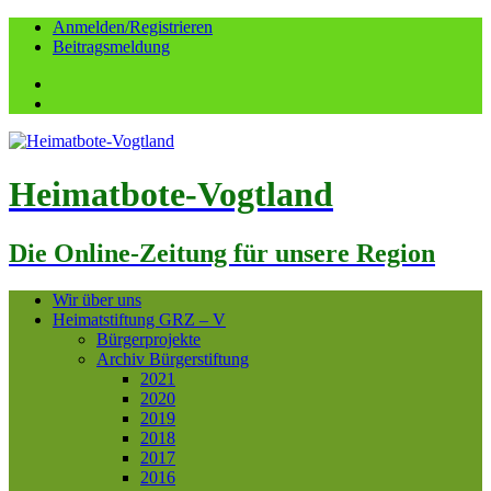
Anmelden/Registrieren
Beitragsmeldung
Facebook
YouTube
Heimatbote-Vogtland
Die Online-Zeitung für unsere Region
Wir über uns
Heimatstiftung GRZ – V
Bürgerprojekte
Archiv Bürgerstiftung
2021
2020
2019
2018
2017
2016