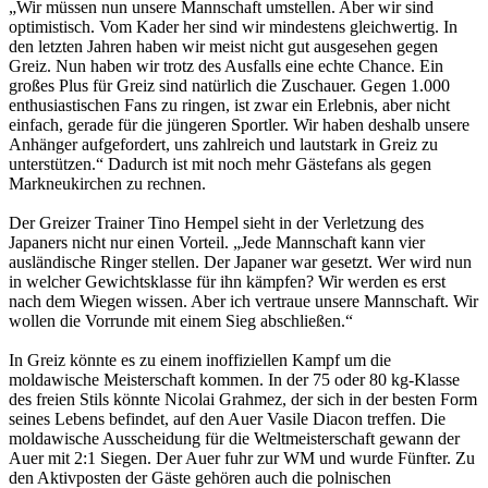
„Wir müssen nun unsere Mannschaft umstellen. Aber wir sind
optimistisch. Vom Kader her sind wir mindestens gleichwertig. In
den letzten Jahren haben wir meist nicht gut ausgesehen gegen
Greiz. Nun haben wir trotz des Ausfalls eine echte Chance. Ein
großes Plus für Greiz sind natürlich die Zuschauer. Gegen 1.000
enthusiastischen Fans zu ringen, ist zwar ein Erlebnis, aber nicht
einfach, gerade für die jüngeren Sportler. Wir haben deshalb unsere
Anhänger aufgefordert, uns zahlreich und lautstark in Greiz zu
unterstützen.“ Dadurch ist mit noch mehr Gästefans als gegen
Markneukirchen zu rechnen.
Der Greizer Trainer Tino Hempel sieht in der Verletzung des
Japaners nicht nur einen Vorteil. „Jede Mannschaft kann vier
ausländische Ringer stellen. Der Japaner war gesetzt. Wer wird nun
in welcher Gewichtsklasse für ihn kämpfen? Wir werden es erst
nach dem Wiegen wissen. Aber ich vertraue unsere Mannschaft. Wir
wollen die Vorrunde mit einem Sieg abschließen.“
In Greiz könnte es zu einem inoffiziellen Kampf um die
moldawische Meisterschaft kommen. In der 75 oder 80 kg-Klasse
des freien Stils könnte Nicolai Grahmez, der sich in der besten Form
seines Lebens befindet, auf den Auer Vasile Diacon treffen. Die
moldawische Ausscheidung für die Weltmeisterschaft gewann der
Auer mit 2:1 Siegen. Der Auer fuhr zur WM und wurde Fünfter. Zu
den Aktivposten der Gäste gehören auch die polnischen