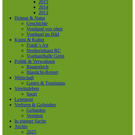
2015
2014
2013
Heimat & Natur
Geschichte
Vogtland von oben
Vogtland im Bild
Kunst & Kultur
Frank´s Art
Neuberinhaus RC
Vogtlandhalle Greiz
Politik & Verwaltung
Baggerloch
Blaulicht-Report
Wirtschaft
Gastro & Tourismus
Vereinsleben
Sport
Leserpost
Verloren & Gefunden
Gefunden
Vermisst
In eigener Sache
Archiv
2025