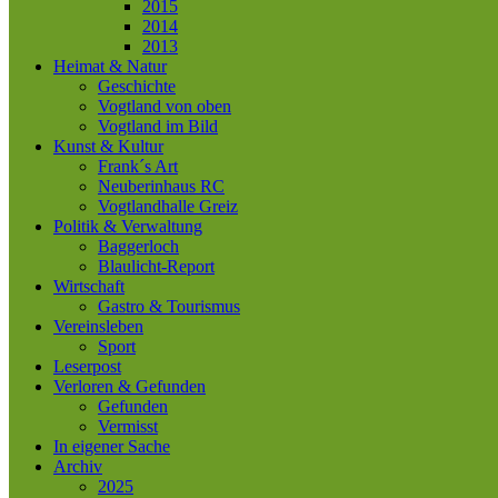
2015
2014
2013
Heimat & Natur
Geschichte
Vogtland von oben
Vogtland im Bild
Kunst & Kultur
Frank´s Art
Neuberinhaus RC
Vogtlandhalle Greiz
Politik & Verwaltung
Baggerloch
Blaulicht-Report
Wirtschaft
Gastro & Tourismus
Vereinsleben
Sport
Leserpost
Verloren & Gefunden
Gefunden
Vermisst
In eigener Sache
Archiv
2025