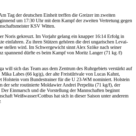
Am Tag der deutschen Einheit treffen die Greizer im zweiten
beginnend um 17:30 Uhr mit dem Kampf der zweiten Vertretung gegen
nschaftsmeister KSV Witten.
er Noris gekreuzt. Im Vorjahr gelang ein knapper 16:14 Erfolg in
 einfahren. Zu ihren Stützen gehören die drei ungarischen Levai-
be stellen wird. Im Schwergewicht sinnt Alex Szöke nach seiner
anz spannend dürfte es beim Kampf von Moritz Langer (71 kg /f)
ga will sich das Team aus dem Zentrum des Ruhrgebiets verstärkt auf
ika Labes (66 kg/g), der alte Freistilrivale von Lucas Kahnt,
 Holstein vom Bundestrainer für die U 23-WM nominiert. Holstein
er sehr routinierte Moldawier Andrei Perpelita (71 kg/f), der
r: Der Einmarsch und die Vorstellung der Mannschaften beginnt
schaft Weißwasser/Cottbus hat sich in dieser Saison unter anderem
z