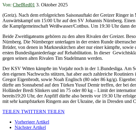
Von:
ChefRed01
3. Oktober 2025
(Greiz). Nach dem erfolgreichen Saisonauftakt der Greizer Ringer in
Auswärtskampf um 15:00 Uhr auf den SV Johannis Nürnberg. Einen T
die Kampfgemeinschaft Weißwasser/Cottbus. Um 19:30 Uhr dann der
Beide Zweitligateams gehören zu den alten Rivalen der Greizer. Beson
Nürnberg. Die Nürnberger unterlagen in der ersten Runde überrasche
Brüder, von denen in Markneukirchen aber nur einer kämpfte, sowie d
ersten Bundesliganiederlage auf Rehabilitation. In dieser Gewichtsk
gegen seinen alten Rivalen Tim Stadelmann werden.
Der KSV Witten kämpfte im Vorjahr noch in der 1.Bundesliga. Am Sonn
den eigenen Nachwuchs stützen, hat aber auch zahlreiche Routiniers 
Gregor Eigenbrodt, sowie Noah Englisch (80 oder 86 kg/g). Eigenb
dürfte am Sonnabend auf den Türken Yusuf Demir treffen, der bei der
Holländer Bredi Slinkers und im 75 oder 80 kg – Limit der internati
bereits19:20 Uhr, der Anpfiff dürfte also bereits vor 19:30 Uhr erf
mit sehr kampfstarken Ringern aus der Ukraine, die in Dresden und Cott
TEILEN
TWITTERN
TEILEN
Vorheriger Artikel
Nächster Artikel