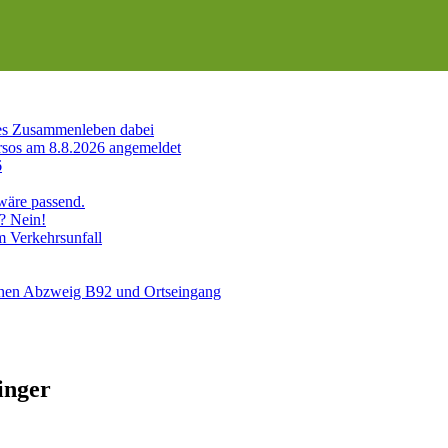
es Zusammenleben dabei
sos am 8.8.2026 angemeldet
6
 wäre passend.
? Nein!
m Verkehrsunfall
schen Abzweig B92 und Ortseingang
 Zweitligaringer