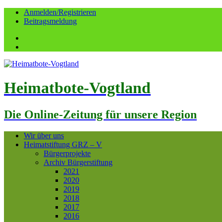
Anmelden/Registrieren
Beitragsmeldung
Facebook
YouTube
Heimatbote-Vogtland
Die Online-Zeitung für unsere Region
Wir über uns
Heimatstiftung GRZ – V
Bürgerprojekte
Archiv Bürgerstiftung
2021
2020
2019
2018
2017
2016