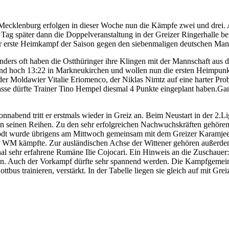
 Mecklenburg erfolgen in dieser Woche nun die Kämpfe zwei und drei. 
ag später dann die Doppelveranstaltung in der Greizer Ringerhalle 
 erste Heimkampf der Saison gegen den siebenmaligen deutschen Man
ders oft haben die Ostthüringer ihre Klingen mit der Mannschaft aus d
nd hoch 13:22 in Markneukirchen und wollen nun die ersten Heimpunkte
er Moldawier Vitalie Eriomenco, der Niklas Nimtz auf eine harter Pro
lasse dürfte Trainer Tino Hempel diesmal 4 Punkte eingeplant haben.G
abend tritt er erstmals wieder in Greiz an. Beim Neustart in der 2.Li
in seinen Reihen. Zu den sehr erfolgreichen Nachwuchskräften gehören M
rodt wurde übrigens am Mittwoch gemeinsam mit dem Greizer Karamjeet
 WM kämpfte. Zur ausländischen Achse der Wittener gehören außerdem d
onal sehr erfahrene Rumäne Ilie Cojocari. Ein Hinweis an die Zuschaue
olgen. Auch der Vorkampf dürfte sehr spannend werden. Die Kampfgemein
bus trainieren, verstärkt. In der Tabelle liegen sie gleich auf mit Grei