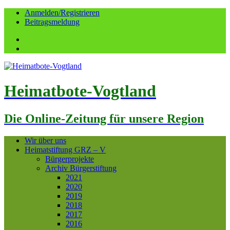
Anmelden/Registrieren
Beitragsmeldung
Facebook
YouTube
Heimatbote-Vogtland
Die Online-Zeitung für unsere Region
Wir über uns
Heimatstiftung GRZ – V
Bürgerprojekte
Archiv Bürgerstiftung
2021
2020
2019
2018
2017
2016