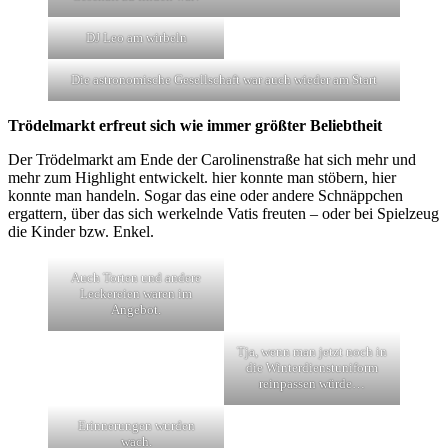
DJ Leo am wirbeln
Die astronomische Gesellschaft war auch wieder am Start
Trödelmarkt erfreut sich wie immer größter Beliebtheit
Der Trödelmarkt am Ende der Carolinenstraße hat sich mehr und
mehr zum Highlight entwickelt. hier konnte man stöbern, hier
konnte man handeln. Sogar das eine oder andere Schnäppchen
ergattern, über das sich werkelnde Vatis freuten – oder bei Spielzeug
die Kinder bzw. Enkel.
Auch Torten und andere
Leckereien waren im
Angebot.
Tja, wenn man jetzt noch in
die Winterdienstuniform
reinpassen würde…
Erinnerungen wurden
wach.