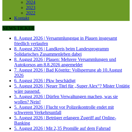
2024
2023
2022
Kontakt
NEWS TICKER
8. August 2026
|
Versammlungstag in Plauen insgesamt
friedlich verlaufen
8. August 2026
|
Landkreis beim Landesprogramm
Solidarisches Zusammenleben dabei
8. August 2026
|
Plauen: Mehrere Versammlungen und
Autokorsos am 8.8.2026 angemeldet
7. August 2026
|
Bad Köstritz: Vollsperrung ab 10.August
2026
6. August 2026
|
Pkw beschädigt
5. August 2026
|
Neuer Titel für „Super Alex“? Mister Untätig
wäre passend.
5. August 2026
|
Dürfen Verwaltungen machen, was sie
wollen? Nein!
5. August 2026
|
Flucht vor Polizeikontrolle endet mit
schwerem Verkehrsunfall
5. August 2026
|
Betrüger erlangen Zugriff auf Online-
Banking
5. August 2026
|
Mit 2,35 Promille auf dem Fahrrad