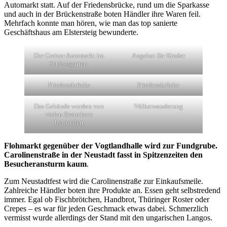
Automarkt statt. Auf der Friedensbrücke, rund um die Sparkasse
und auch in der Brückenstraße boten Händler ihre Waren feil.
Mehrfach konnte man hören, wie man das top sanierte
Geschäftshaus am Elstersteig bewunderte.
Der Greizer Automarkt im
Angebot für Kinder
Schlossgarten.
Friedensbrücke
Friedensbrücke
Das Gebäude wurden von
Völkerwanderung
vielen Besuchern
bewundert
Flohmarkt gegenüber der Vogtlandhalle wird zur Fundgrube.
Carolinenstraße in der Neustadt fasst in Spitzenzeiten den
Besucheransturm kaum
.
Zum Neustadtfest wird die Carolinenstraße zur Einkaufsmeile.
Zahlreiche Händler boten ihre Produkte an. Essen geht selbstredend
immer. Egal ob Fischbrötchen, Handbrot, Thüringer Roster oder
Crepes – es war für jeden Geschmack etwas dabei. Schmerzlich
vermisst wurde allerdings der Stand mit den ungarischen Langos.