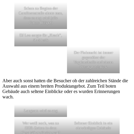
Schon zu Beginn der
Carolinenstraße ahnte man,
dass es eng wird (alle
Fotos: trö/grz)
DJ Leo sorgte für „Krach“,
äh Musik
Der Flohmarkt ist immer
gegenüber der
Vogtlandhalle auf einem
Privatgrundstück
Aber auch sonst hatten die Besucher ob der zahlreichen Stände die
Auswahl aus einem breiten Produktangebot. Zum Teil boten
Gebäude auch seltene Einblicke oder es wurden Erinnerungen
wach.
Langsam wird es eng
Wer weiß noch, was zu
Seltener Einblick in ein
DDR-Zeiten in dem
ehrwürdiges Gebäude
Geschäft zu finden war?