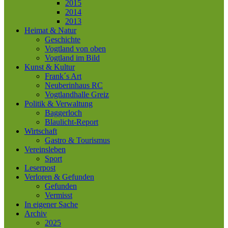
2015
2014
2013
Heimat & Natur
Geschichte
Vogtland von oben
Vogtland im Bild
Kunst & Kultur
Frank´s Art
Neuberinhaus RC
Vogtlandhalle Greiz
Politik & Verwaltung
Baggerloch
Blaulicht-Report
Wirtschaft
Gastro & Tourismus
Vereinsleben
Sport
Leserpost
Verloren & Gefunden
Gefunden
Vermisst
In eigener Sache
Archiv
2025