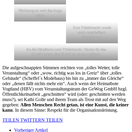
Werkzeug so weit das Auge
reicht
Zum Trödelmarkt wurde
auch musikalisch
eingestimmt
An die Händlerin vom Trödelmarkt: Danke für das
Schnäppchen, den Enkel hat es sehr gefreut.
Die aufgeschnappten Stimmen reichten von „tolles Wetter, tolle
Veranstaltung“ oder „wow, richtig was los in Greiz“ über „tolles
Gebäude“ (Scheffel´s Modehaus) bis hin zu „immer das Gleiche“
oder „denen fällt nichts mehr ein“. Auch wenn der Heimatbote
Vogtland (HBV) vom Veranstaltungsteam der GeWog GmbH bzgl.
Öffentlichkeitsarbeit „geschnitten“ wird (oder: geschnitten werden
muss?), sei Kathi Golle und ihrem Team als Trost mit auf den Weg
gegeben:
Allen Menschen Recht getan, ist eine Kunst, die keiner
kann
. In diesem Sinne: Respekt für die Organisationsleistung.
TEILEN
TWITTERN
TEILEN
Vorheriger Artikel