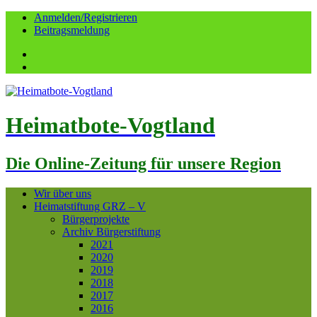
Anmelden/Registrieren
Beitragsmeldung
Facebook
YouTube
Heimatbote-Vogtland
Die Online-Zeitung für unsere Region
Wir über uns
Heimatstiftung GRZ – V
Bürgerprojekte
Archiv Bürgerstiftung
2021
2020
2019
2018
2017
2016