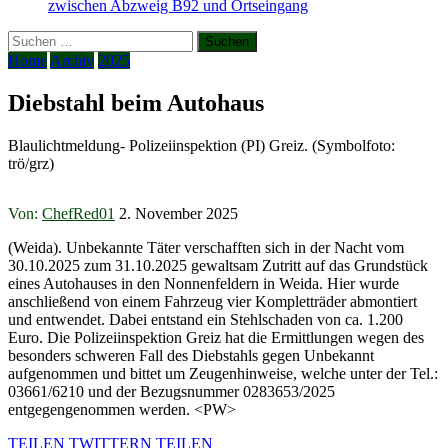
zwischen Abzweig B92 und Ortseingang
Suchen
nach:
Home
Archiv
2025
Diebstahl beim Autohaus
Blaulichtmeldung- Polizeiinspektion (PI) Greiz. (Symbolfoto:
trö/grz)
Von:
ChefRed01
2. November 2025
(Weida). Unbekannte Täter verschafften sich in der Nacht vom
30.10.2025 zum 31.10.2025 gewaltsam Zutritt auf das Grundstück
eines Autohauses in den Nonnenfeldern in Weida. Hier wurde
anschließend von einem Fahrzeug vier Kompletträder abmontiert
und entwendet. Dabei entstand ein Stehlschaden von ca. 1.200
Euro. Die Polizeiinspektion Greiz hat die Ermittlungen wegen des
besonders schweren Fall des Diebstahls gegen Unbekannt
aufgenommen und bittet um Zeugenhinweise, welche unter der Tel.:
03661/6210 und der Bezugsnummer 0283653/2025
entgegengenommen werden. <PW>
TEILEN
TWITTERN
TEILEN