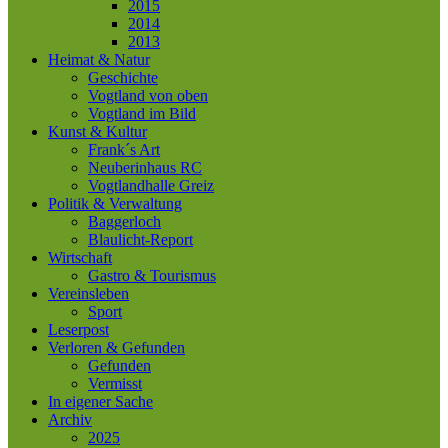
2015
2014
2013
Heimat & Natur
Geschichte
Vogtland von oben
Vogtland im Bild
Kunst & Kultur
Frank´s Art
Neuberinhaus RC
Vogtlandhalle Greiz
Politik & Verwaltung
Baggerloch
Blaulicht-Report
Wirtschaft
Gastro & Tourismus
Vereinsleben
Sport
Leserpost
Verloren & Gefunden
Gefunden
Vermisst
In eigener Sache
Archiv
2025