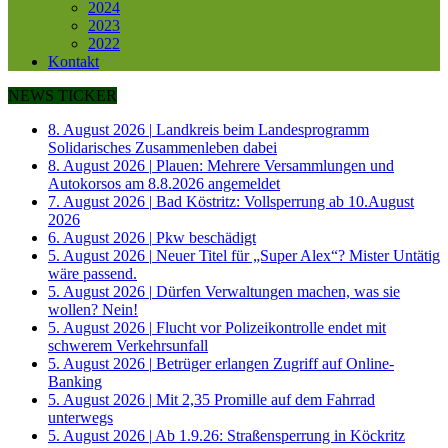
2024
2023
2022
Kontakt
NEWS TICKER
8. August 2026
|
Landkreis beim Landesprogramm
Solidarisches Zusammenleben dabei
8. August 2026
|
Plauen: Mehrere Versammlungen und
Autokorsos am 8.8.2026 angemeldet
7. August 2026
|
Bad Köstritz: Vollsperrung ab 10.August
2026
6. August 2026
|
Pkw beschädigt
5. August 2026
|
Neuer Titel für „Super Alex“? Mister Untätig
wäre passend.
5. August 2026
|
Dürfen Verwaltungen machen, was sie
wollen? Nein!
5. August 2026
|
Flucht vor Polizeikontrolle endet mit
schwerem Verkehrsunfall
5. August 2026
|
Betrüger erlangen Zugriff auf Online-
Banking
5. August 2026
|
Mit 2,35 Promille auf dem Fahrrad
unterwegs
5. August 2026
|
Ab 1.9.26: Straßensperrung in Köckritz