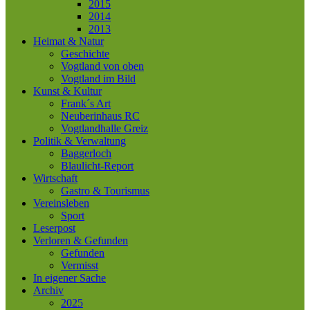
2015
2014
2013
Heimat & Natur
Geschichte
Vogtland von oben
Vogtland im Bild
Kunst & Kultur
Frank´s Art
Neuberinhaus RC
Vogtlandhalle Greiz
Politik & Verwaltung
Baggerloch
Blaulicht-Report
Wirtschaft
Gastro & Tourismus
Vereinsleben
Sport
Leserpost
Verloren & Gefunden
Gefunden
Vermisst
In eigener Sache
Archiv
2025