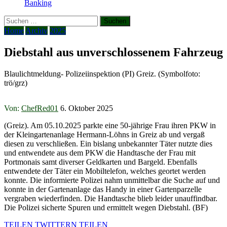
Banking
Suchen
nach:
Home
Archiv
2025
Diebstahl aus unverschlossenem Fahrzeug
Blaulichtmeldung- Polizeiinspektion (PI) Greiz. (Symbolfoto:
trö/grz)
Von:
ChefRed01
6. Oktober 2025
(Greiz). Am 05.10.2025 parkte eine 50-jährige Frau ihren PKW in
der Kleingartenanlage Hermann-Löhns in Greiz ab und vergaß
diesen zu verschließen. Ein bislang unbekannter Täter nutzte dies
und entwendete aus dem PKW die Handtasche der Frau mit
Portmonais samt diverser Geldkarten und Bargeld. Ebenfalls
entwendete der Täter ein Mobiltelefon, welches geortet werden
konnte. Die informierte Polizei nahm unmittelbar die Suche auf und
konnte in der Gartenanlage das Handy in einer Gartenparzelle
vergraben wiederfinden. Die Handtasche blieb leider unauffindbar.
Die Polizei sicherte Spuren und ermittelt wegen Diebstahl. (BF)
TEILEN
TWITTERN
TEILEN