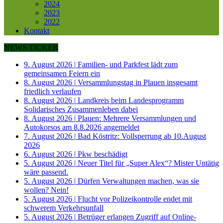
2024
2023
2022
Kontakt
NEWS TICKER
9. August 2026
|
Familien- und Parkfest lädt zum
gemeinsamen Feiern ein
8. August 2026
|
Versammlungstag in Plauen insgesamt
friedlich verlaufen
8. August 2026
|
Landkreis beim Landesprogramm
Solidarisches Zusammenleben dabei
8. August 2026
|
Plauen: Mehrere Versammlungen und
Autokorsos am 8.8.2026 angemeldet
7. August 2026
|
Bad Köstritz: Vollsperrung ab 10.August
2026
6. August 2026
|
Pkw beschädigt
5. August 2026
|
Neuer Titel für „Super Alex“? Mister Untätig
wäre passend.
5. August 2026
|
Dürfen Verwaltungen machen, was sie
wollen? Nein!
5. August 2026
|
Flucht vor Polizeikontrolle endet mit
schwerem Verkehrsunfall
5. August 2026
|
Betrüger erlangen Zugriff auf Online-