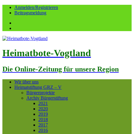
Anmelden/Registrieren
Beitragsmeldung
Facebook
YouTube
Heimatbote-Vogtland
Die Online-Zeitung für unsere Region
Wir über uns
Heimatstiftung GRZ – V
Bürgerprojekte
Archiv Bürgerstiftung
2021
2020
2019
2018
2017
2016