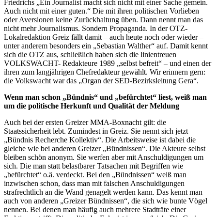
Friedrichs „Ein Journalist macht sich nicht mit einer Sache gemein.
Auch nicht mit einer guten.“ Die mit ihren politischen Vorlieben
oder Aversionen keine Zurückhaltung üben. Dann nennt man das
nicht mehr Journalismus. Sondern Propaganda. In der OTZ-
Lokalredaktion Greiz fällt damit – auch heute noch oder wieder –
unter anderem besonders ein „Sebastian Walther“ auf. Damit kennt
sich die OTZ aus, schließlich haben sich die linientreuen
VOLKSWACHT- Redakteure 1989 „selbst befreit“ – und einen der
ihren zum langjährigen Chefredakteur gewählt. Wir erinnern gern:
die Volkswacht war das „Organ der SED-Bezirksleitung Gera“.
Wenn man schon „Bündnis“ und „befürchtet“ liest, weiß man
um die politische Herkunft
und Qualität der Meldung
Auch bei der ersten Greizer MMA-Boxnacht gilt: die
Staatssicherheit lebt. Zumindest in Greiz. Sie nennt sich jetzt
„Bündnis Recherche Kollektiv“. Die Arbeitsweise ist dabei die
gleiche wie bei anderen Greizer „Bündnissen“. Die Akteure selbst
bleiben schön anonym. Sie werfen aber mit Anschuldigungen um
sich. Die man statt belastbarer Tatsachen mit Begriffen wie
„befürchtet“ o.ä. verdeckt. Bei den „Bündnissen“ weiß man
inzwischen schon, dass man mit falschen Anschuldigungen
strafrechtlich an die Wand genagelt werden kann. Das kennt man
auch von anderen „Greizer Bündnissen“, die sich wie bunte Vögel
nennen. Bei denen man häufig auch mehrere Stadträte einer