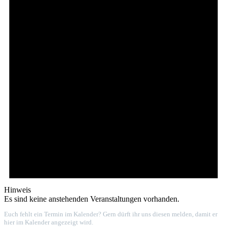
Hinweis
Es sind keine anstehenden Veranstaltungen vorhanden.
Euch fehlt ein Termin im Kalender? Gern dürft ihr uns diesen melden, damit er
hier im Kalender angezeigt wird.