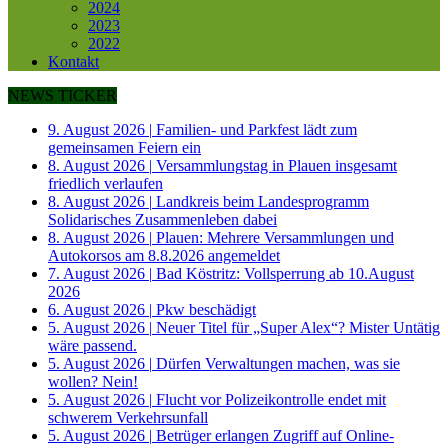
2024
2023
2022
Kontakt
NEWS TICKER
9. August 2026
|
Familien- und Parkfest lädt zum
gemeinsamen Feiern ein
8. August 2026
|
Versammlungstag in Plauen insgesamt
friedlich verlaufen
8. August 2026
|
Landkreis beim Landesprogramm
Solidarisches Zusammenleben dabei
8. August 2026
|
Plauen: Mehrere Versammlungen und
Autokorsos am 8.8.2026 angemeldet
7. August 2026
|
Bad Köstritz: Vollsperrung ab 10.August
2026
6. August 2026
|
Pkw beschädigt
5. August 2026
|
Neuer Titel für „Super Alex“? Mister Untätig
wäre passend.
5. August 2026
|
Dürfen Verwaltungen machen, was sie
wollen? Nein!
5. August 2026
|
Flucht vor Polizeikontrolle endet mit
schwerem Verkehrsunfall
5. August 2026
|
Betrüger erlangen Zugriff auf Online-