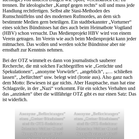
trennen. Ihr ideologischer „Kampf gegen rechts“ soll und muss jede
Handlung rechtfertigen. Selbst alte Stasi-Methoden des
Rumschnüffelns und des modernen Rufmordes, an dem sich
bestimmte Medien gern beteiligen. Ein stadtbekannter „Vorturner“
eines solches Bündnisses hat dies auch beim Heimatbote Vogtland
(HBV) schon versucht. Das Medienprojekt HBV wird von einem
Verein getragen. Im Verein wie auch beim Medienprojekt kann jeder
mitmachen. Das wollen und werden solche Bündnisse aber nie
ernsthaft zur Kenntnis nehmen.
Bei der OTZ wimmelt es dann von journalistisch sauberer
Recherche, die mit solchen Fachbegriffen wie „Gerüchte und
Spekulationen“, „anonyme Vorwürfe“, „angeblich“, „… schließen
lassen“, „befürchtet“ usw. belegt wird (Ironie aus). Also ganz nach
dem Motto: Bewiesen ist gar nichts. Aber Hauptsache, man hat eine
Schlagzeile, in der „Nazi“ vorkommt. Für ein solches Verhalten und
das „anzinken“ über die willfährige OTZ gibt es nur einen Satz: Das
ist widerlich.
Anonyme „Befürchtungen“
Anonyme „Befürchtungen“
eines „Greizer Bündnisses“
eines „Greizer Bündnisses“
sind für OTZ-Redakteur
sind für OTZ-Redakteur
Sebastian Walther Grund
Sebastian Walther Grund
Genug für einen Artikel?
Genug für einen Artikel?
(Screenshot: OTZ)
(Screenshot: OTZ)