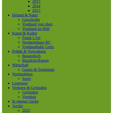
2015
2014
2013
Heimat & Natur
Geschichte
Vogtland von oben
Vogtland im Bild
Kunst & Kultur
Frank´s Art
Neuberinhaus RC
Vogtlandhalle Greiz
Politik & Verwaltung
Baggerloch
Blaulicht-Report
Wirtschaft
Gastro & Tourismus
Vereinsleben
Sport
Leserpost
Verloren & Gefunden
Gefunden
Vermisst
In eigener Sache
Archiv
2025