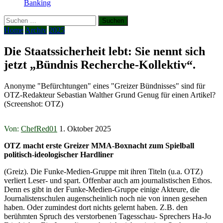
Banking
Suchen
nach:
Home
Archiv
2025
Die Staatssicherheit lebt: Sie nennt sich
jetzt „Bündnis Recherche-Kollektiv“.
Anonyme "Befürchtungen" eines "Greizer Bündnisses" sind für
OTZ-Redakteur Sebastian Walther Grund Genug für einen Artikel?
(Screenshot: OTZ)
Von:
ChefRed01
1. Oktober 2025
OTZ macht erste Greizer MMA-Boxnacht zum Spielball
politisch-ideologischer Hardliner
(Greiz). Die Funke-Medien-Gruppe mit ihren Titeln (u.a. OTZ)
verliert Leser- und spart. Offenbar auch am journalistischen Ethos.
Denn es gibt in der Funke-Medien-Gruppe einige Akteure, die
Journalistenschulen augenscheinlich noch nie von innen gesehen
haben. Oder zumindest dort nichts gelernt haben. Z.B. den
berühmten Spruch des verstorbenen Tagesschau- Sprechers Ha-Jo