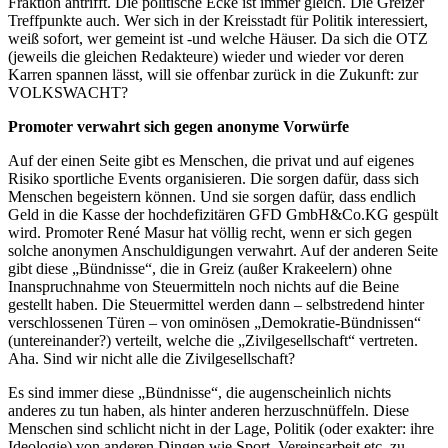
Fraktion antrifft. Die politische Ecke ist immer gleich. Die Greizer
Treffpunkte auch. Wer sich in der Kreisstadt für Politik interessiert,
weiß sofort, wer gemeint ist -und welche Häuser. Da sich die OTZ
(jeweils die gleichen Redakteure) wieder und wieder vor deren
Karren spannen lässt, will sie offenbar zurück in die Zukunft: zur
VOLKSWACHT?
Promoter verwahrt sich gegen anonyme Vorwürfe
Auf der einen Seite gibt es Menschen, die privat und auf eigenes
Risiko sportliche Events organisieren. Die sorgen dafür, dass sich
Menschen begeistern können. Und sie sorgen dafür, dass endlich
Geld in die Kasse der hochdefizitären GFD GmbH&Co.KG gespült
wird. Promoter René Masur hat völlig recht, wenn er sich gegen
solche anonymen Anschuldigungen verwahrt. Auf der anderen Seite
gibt diese „Bündnisse“, die in Greiz (außer Krakeelern) ohne
Inanspruchnahme von Steuermitteln noch nichts auf die Beine
gestellt haben. Die Steuermittel werden dann – selbstredend hinter
verschlossenen Türen – von ominösen „Demokratie-Bündnissen“
(untereinander?) verteilt, welche die „Zivilgesellschaft“ vertreten.
Aha. Sind wir nicht alle die Zivilgesellschaft?
Es sind immer diese „Bündnisse“, die augenscheinlich nichts
anderes zu tun haben, als hinter anderen herzuschnüffeln. Diese
Menschen sind schlicht nicht in der Lage, Politik (oder exakter: ihre
Ideologie) von anderen Dingen wie Sport, Vereinsarbeit etc. zu