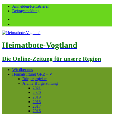
Anmelden/Registrieren
Beitragsmeldung
Facebook
YouTube
Heimatbote-Vogtland
Die Online-Zeitung für unsere Region
Wir über uns
Heimatstiftung GRZ – V
Bürgerprojekte
Archiv Bürgerstiftung
2021
2020
2019
2018
2017
2016