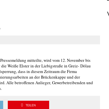
EAMTE
)
N PERSONEN
 Pressemeldung mitteilte, wird vom 12. November bis
die Weiße Elster in der Liebigstraße in Greiz- Dölau
lsperrung, dass in diesem Zeitraum die Firma
ierungsarbeiten an der Brückenkappe und der
rd. Alle betroffenen Anlieger, Gewerbetreibenden und
.
TEILEN