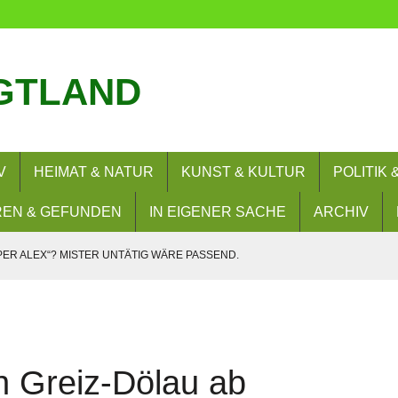
GTLAND
V
HEIMAT & NATUR
KUNST & KULTUR
POLITIK
EN & GEFUNDEN
IN EIGENER SACHE
ARCHIV
PER ALEX“? MISTER UNTÄTIG WÄRE PASSEND.
SIE WOLLEN? NEIN!
– UND NUN?
RERLAUBNIS
n Greiz-Dölau ab
 BESUCHEN FLORIANBILDUNGSZENTRUM (FLOBIZ)