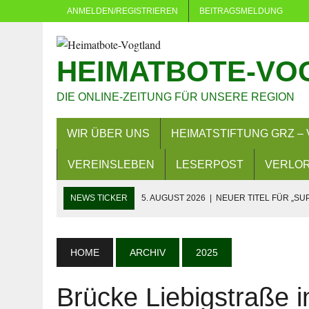
ANMELDEN/REGISTRIEREN
BEITRAGSMELDUNG
HEIMATBOTE-VO
DIE ONLINE-ZEITUNG FÜR UNSERE REGION
WIR ÜBER UNS
HEIMATSTIFTUNG GRZ – 
VEREINSLEBEN
LESERPOST
VERLOR
NEWS TICKER
5. AUGUST 2026
|
NEUER TITEL FÜR „SU
5. AUGUST 2026
|
DÜRFEN VERWALTUNGEN MACHEN, WAS 
4. AUGUST 2026
|
NEUER GRUNDSTEUERMESSBESCHEID 
HOME
ARCHIV
2025
3. AUGUST 2026
|
LANDKREIS GREIZ: FAHREN OHNE FAH
Brücke Liebigstraße i
29. JULI 2026
|
SOMMER IN EICH: MEHR ALS 380 KINDER