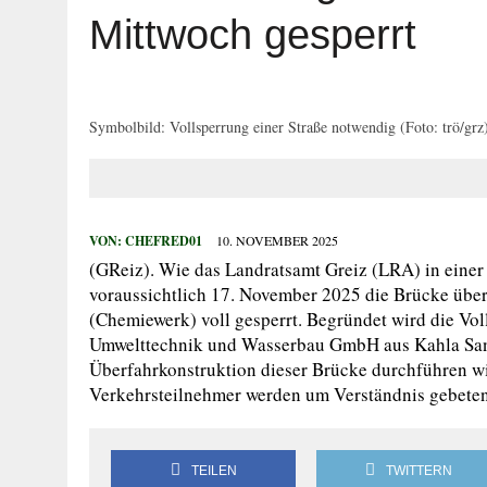
29. JULI 2026
|
HOHER SACHSCHADEN AUF SPIELPLATZ
Mittwoch gesperrt
27. JULI 2026
|
WIDERSTAND GEGEN VOLLSTRECKUNGSB
27. JULI 2026
|
EINBRUCH IN ERLEBNISBAD
27. JULI 2026
|
MANN BEGEHT MEHRFACH STRAFTATEN
Symbolbild: Vollsperrung einer Straße notwendig (Foto: trö/grz
27. JULI 2026
|
VERKEHRSUNFALL MIT FÜNF VERLETZTE
VON:
CHEFRED01
10. NOVEMBER 2025
(GReiz). Wie das Landratsamt Greiz (LRA) in einer
voraussichtlich 17. November 2025 die Brücke über 
(Chemiewerk) voll gesperrt. Begründet wird die Vol
Umwelttechnik und Wasserbau GmbH aus Kahla San
Überfahrkonstruktion dieser Brücke durchführen wi
Verkehrsteilnehmer werden um Verständnis gebeten
TEILEN
TWITTERN