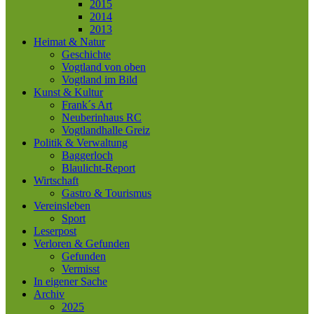
2015
2014
2013
Heimat & Natur
Geschichte
Vogtland von oben
Vogtland im Bild
Kunst & Kultur
Frank´s Art
Neuberinhaus RC
Vogtlandhalle Greiz
Politik & Verwaltung
Baggerloch
Blaulicht-Report
Wirtschaft
Gastro & Tourismus
Vereinsleben
Sport
Leserpost
Verloren & Gefunden
Gefunden
Vermisst
In eigener Sache
Archiv
2025