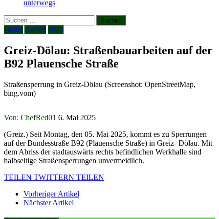
unterwegs
Suchen
nach:
Home
Archiv
2025
Greiz-Dölau: Straßenbauarbeiten auf der
B92 Plauensche Straße
Straßensperrung in Greiz-Dölau (Screenshot: OpenStreetMap,
bing.vom)
Von:
ChefRed01
6. Mai 2025
(Greiz.) Seit Montag, den 05. Mai 2025, kommt es zu Sperrungen
auf der Bundesstraße B92 (Plauensche Straße) in Greiz- Dölau. Mit
dem Abriss der stadtauswärts rechts befindlichen Werkhalle sind
halbseitige Straßensperrungen unvermeidlich.
TEILEN
TWITTERN
TEILEN
Vorheriger Artikel
Nächster Artikel