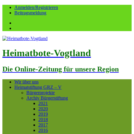
Anmelden/Registrieren
Beitragsmeldung
Facebook
YouTube
Heimatbote-Vogtland
Die Online-Zeitung für unsere Region
Wir über uns
Heimatstiftung GRZ – V
Bürgerprojekte
Archiv Bürgerstiftung
2021
2020
2019
2018
2017
2016