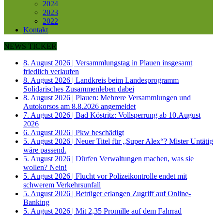
2024
2023
2022
Kontakt
NEWS TICKER
8. August 2026
|
Versammlungstag in Plauen insgesamt
friedlich verlaufen
8. August 2026
|
Landkreis beim Landesprogramm
Solidarisches Zusammenleben dabei
8. August 2026
|
Plauen: Mehrere Versammlungen und
Autokorsos am 8.8.2026 angemeldet
7. August 2026
|
Bad Köstritz: Vollsperrung ab 10.August
2026
6. August 2026
|
Pkw beschädigt
5. August 2026
|
Neuer Titel für „Super Alex“? Mister Untätig
wäre passend.
5. August 2026
|
Dürfen Verwaltungen machen, was sie
wollen? Nein!
5. August 2026
|
Flucht vor Polizeikontrolle endet mit
schwerem Verkehrsunfall
5. August 2026
|
Betrüger erlangen Zugriff auf Online-
Banking
5. August 2026
|
Mit 2,35 Promille auf dem Fahrrad