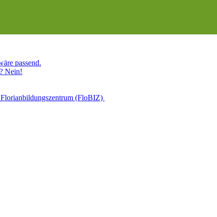
 wäre passend.
? Nein!
 Florianbildungszentrum (FloBIZ)