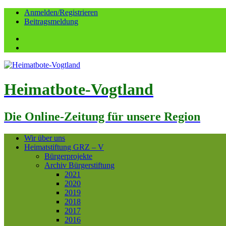
Anmelden/Registrieren
Beitragsmeldung
Facebook
YouTube
Heimatbote-Vogtland
Die Online-Zeitung für unsere Region
Wir über uns
Heimatstiftung GRZ – V
Bürgerprojekte
Archiv Bürgerstiftung
2021
2020
2019
2018
2017
2016