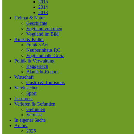
2015
2014
2013
Heimat & Natur
Geschichte
Vogtland von oben
Vogtland im Bild
Kunst & Kultur
Frank´s Art
Neuberinhaus RC
Vogtlandhalle Greiz
Politik & Verwaltung
Baggerloch
Blaulicht-Report
Wirtschaft
Gastro & Tourismus
Vereinsleben
Sport
Leserpost
Verloren & Gefunden
Gefunden
Vermisst
In eigener Sache
Archiv
2025