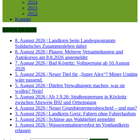
2024
2023
2022
Kontakt
NEWS TICKER
8. August 2026
|
Landkreis beim Landesprogramm
Solidarisches Zusammenleben dabei
8. August 2026
|
Plauen: Mehrere Versammlungen und
Autokorsos am 8.8.2026 angemeldet
7. August 2026
|
Bad Köstritz: Vollsperrung ab 10.August
2026
5. August 2026
|
Neuer Titel für „Super Alex“? Mister Untätig
wäre passend.
5. August 2026
|
Dürfen Verwaltungen machen, was sie
wollen? Nein!
5. August 2026
|
Ab 1.9.26: Straßensperrung in Köckritz
zwischen Abzweig B92 und Ortseingang
4. August 2026
|
Neuer Grundsteuermessbescheid – und nun?
3. August 2026
|
Landkreis Greiz: Fahren ohne Fahrerlaubnis
1. August 2026
|
Schüsse aus Waldgebiet gemeldet
1. August 2026
|
Wasserentnahmeverbot im Vogtlandkreis
erlassen