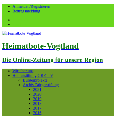
Anmelden/Registrieren
Beitragsmeldung
Facebook
YouTube
Heimatbote-Vogtland
Die Online-Zeitung für unsere Region
Wir über uns
Heimatstiftung GRZ – V
Bürgerprojekte
Archiv Bürgerstiftung
2021
2020
2019
2018
2017
2016