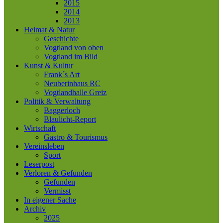
2015
2014
2013
Heimat & Natur
Geschichte
Vogtland von oben
Vogtland im Bild
Kunst & Kultur
Frank´s Art
Neuberinhaus RC
Vogtlandhalle Greiz
Politik & Verwaltung
Baggerloch
Blaulicht-Report
Wirtschaft
Gastro & Tourismus
Vereinsleben
Sport
Leserpost
Verloren & Gefunden
Gefunden
Vermisst
In eigener Sache
Archiv
2025