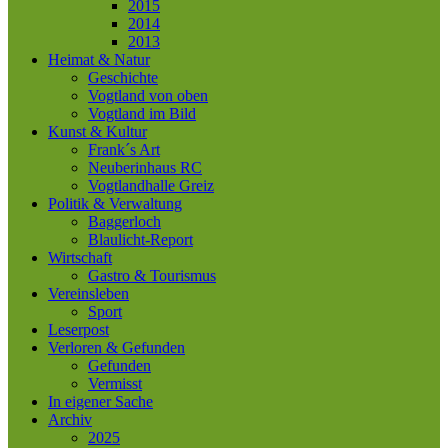
2015
2014
2013
Heimat & Natur
Geschichte
Vogtland von oben
Vogtland im Bild
Kunst & Kultur
Frank´s Art
Neuberinhaus RC
Vogtlandhalle Greiz
Politik & Verwaltung
Baggerloch
Blaulicht-Report
Wirtschaft
Gastro & Tourismus
Vereinsleben
Sport
Leserpost
Verloren & Gefunden
Gefunden
Vermisst
In eigener Sache
Archiv
2025