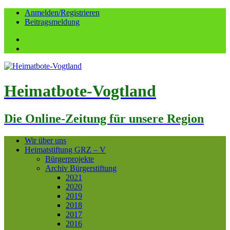
Anmelden/Registrieren
Beitragsmeldung
Facebook
YouTube
Heimatbote-Vogtland
Die Online-Zeitung für unsere Region
Wir über uns
Heimatstiftung GRZ – V
Bürgerprojekte
Archiv Bürgerstiftung
2021
2020
2019
2018
2017
2016