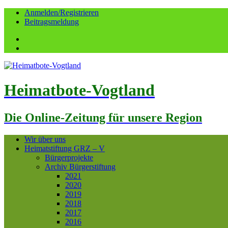
Anmelden/Registrieren
Beitragsmeldung
Facebook
YouTube
Heimatbote-Vogtland
Die Online-Zeitung für unsere Region
Wir über uns
Heimatstiftung GRZ – V
Bürgerprojekte
Archiv Bürgerstiftung
2021
2020
2019
2018
2017
2016