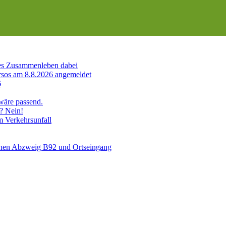
es Zusammenleben dabei
sos am 8.8.2026 angemeldet
6
 wäre passend.
? Nein!
m Verkehrsunfall
schen Abzweig B92 und Ortseingang