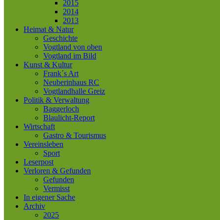
2015
2014
2013
Heimat & Natur
Geschichte
Vogtland von oben
Vogtland im Bild
Kunst & Kultur
Frank´s Art
Neuberinhaus RC
Vogtlandhalle Greiz
Politik & Verwaltung
Baggerloch
Blaulicht-Report
Wirtschaft
Gastro & Tourismus
Vereinsleben
Sport
Leserpost
Verloren & Gefunden
Gefunden
Vermisst
In eigener Sache
Archiv
2025