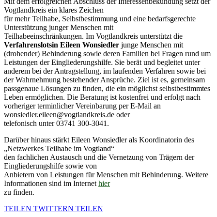
Mit dem erfolgreichen Abschluss der Interessenbekundung setzt der
Vogtlandkreis ein klares Zeichen
für mehr Teilhabe, Selbstbestimmung und eine bedarfsgerechte
Unterstützung junger Menschen mit
Teilhabeeinschränkungen. Im Vogtlandkreis unterstützt die
Verfahrenslotsin Eileen Wonsiedler
junge Menschen mit
(drohender) Behinderung sowie deren Familien bei Fragen rund um
Leistungen der Eingliederungshilfe. Sie berät und begleitet unter
anderem bei der Antragstellung, im laufenden Verfahren sowie bei
der Wahrnehmung bestehender Ansprüche. Ziel ist es, gemeinsam
passgenaue Lösungen zu finden, die ein möglichst selbstbestimmtes
Leben ermöglichen. Die Beratung ist kostenfrei und erfolgt nach
vorheriger terminlicher Vereinbarung per E-Mail an
wonsiedler.eileen@vogtlandkreis.de oder
telefonisch unter 03741 300-3041.
Darüber hinaus stärkt Eileen Wonsiedler als Koordinatorin des
„Netzwerkes Teilhabe im Vogtland“
den fachlichen Austausch und die Vernetzung von Trägern der
Eingliederungshilfe sowie von
Anbietern von Leistungen für Menschen mit Behinderung. Weitere
Informationen sind im Internet
hier
zu finden.
TEILEN
TWITTERN
TEILEN