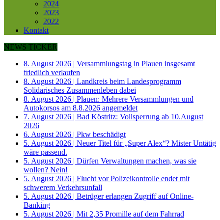
2024
2023
2022
Kontakt
NEWS TICKER
8. August 2026
|
Versammlungstag in Plauen insgesamt
friedlich verlaufen
8. August 2026
|
Landkreis beim Landesprogramm
Solidarisches Zusammenleben dabei
8. August 2026
|
Plauen: Mehrere Versammlungen und
Autokorsos am 8.8.2026 angemeldet
7. August 2026
|
Bad Köstritz: Vollsperrung ab 10.August
2026
6. August 2026
|
Pkw beschädigt
5. August 2026
|
Neuer Titel für „Super Alex“? Mister Untätig
wäre passend.
5. August 2026
|
Dürfen Verwaltungen machen, was sie
wollen? Nein!
5. August 2026
|
Flucht vor Polizeikontrolle endet mit
schwerem Verkehrsunfall
5. August 2026
|
Betrüger erlangen Zugriff auf Online-
Banking
5. August 2026
|
Mit 2,35 Promille auf dem Fahrrad