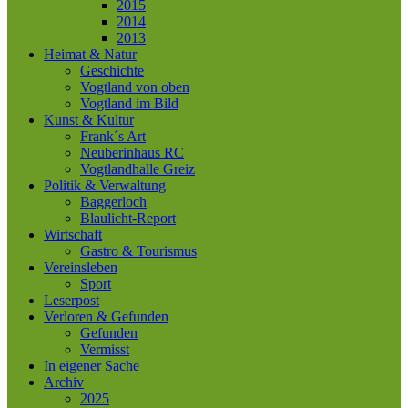
2015
2014
2013
Heimat & Natur
Geschichte
Vogtland von oben
Vogtland im Bild
Kunst & Kultur
Frank´s Art
Neuberinhaus RC
Vogtlandhalle Greiz
Politik & Verwaltung
Baggerloch
Blaulicht-Report
Wirtschaft
Gastro & Tourismus
Vereinsleben
Sport
Leserpost
Verloren & Gefunden
Gefunden
Vermisst
In eigener Sache
Archiv
2025