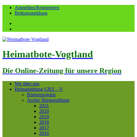
Anmelden/Registrieren
Beitragsmeldung
Facebook
YouTube
Heimatbote-Vogtland
Die Online-Zeitung für unsere Region
Wir über uns
Heimatstiftung GRZ – V
Bürgerprojekte
Archiv Bürgerstiftung
2021
2020
2019
2018
2017
2016