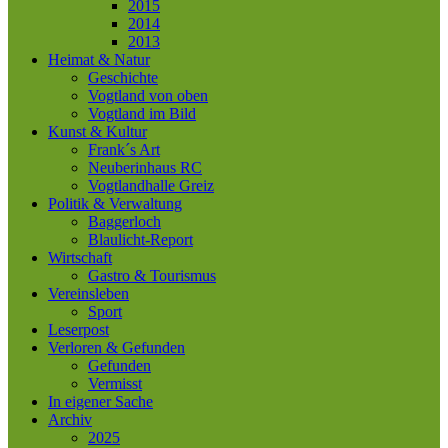
2015
2014
2013
Heimat & Natur
Geschichte
Vogtland von oben
Vogtland im Bild
Kunst & Kultur
Frank´s Art
Neuberinhaus RC
Vogtlandhalle Greiz
Politik & Verwaltung
Baggerloch
Blaulicht-Report
Wirtschaft
Gastro & Tourismus
Vereinsleben
Sport
Leserpost
Verloren & Gefunden
Gefunden
Vermisst
In eigener Sache
Archiv
2025