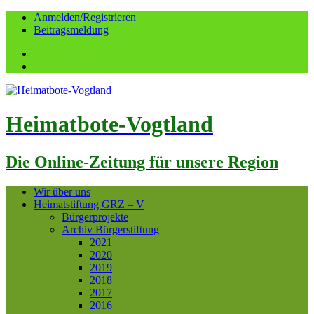
Anmelden/Registrieren
Beitragsmeldung
Facebook
YouTube
Heimatbote-Vogtland
Die Online-Zeitung für unsere Region
Wir über uns
Heimatstiftung GRZ – V
Bürgerprojekte
Archiv Bürgerstiftung
2021
2020
2019
2018
2017
2016