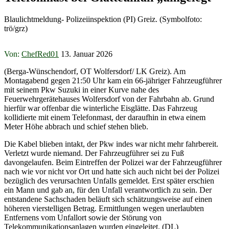
Blaulichtmeldung- Polizeiinspektion (PI) Greiz. (Symbolfoto:
trö/grz)
Von:
ChefRed01
13. Januar 2026
(Berga-Wünschendorf, OT Wolfersdorf/ LK Greiz). Am
Montagabend gegen 21:50 Uhr kam ein 66-jähriger Fahrzeugführer
mit seinem Pkw Suzuki in einer Kurve nahe des
Feuerwehrgerätehauses Wolfersdorf von der Fahrbahn ab. Grund
hierfür war offenbar die winterliche Eisglätte. Das Fahrzeug
kollidierte mit einem Telefonmast, der daraufhin in etwa einem
Meter Höhe abbrach und schief stehen blieb.
Die Kabel blieben intakt, der Pkw indes war nicht mehr fahrbereit.
Verletzt wurde niemand. Der Fahrzeugführer sei zu Fuß
davongelaufen. Beim Eintreffen der Polizei war der Fahrzeugführer
nach wie vor nicht vor Ort und hatte sich auch nicht bei der Polizei
bezüglich des verursachten Unfalls gemeldet. Erst später erschien
ein Mann und gab an, für den Unfall verantwortlich zu sein. Der
entstandene Sachschaden beläuft sich schätzungsweise auf einen
höheren vierstelligen Betrag. Ermittlungen wegen unerlaubten
Entfernens vom Unfallort sowie der Störung von
Telekommunikationsanlagen wurden eingeleitet. (DL)