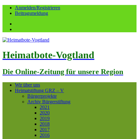
Anmelden/Registrieren
Beitragsmeldung
Facebook
YouTube
Heimatbote-Vogtland
Die Online-Zeitung für unsere Region
Wir über uns
Heimatstiftung GRZ – V
Bürgerprojekte
Archiv Bürgerstiftung
2021
2020
2019
2018
2017
2016