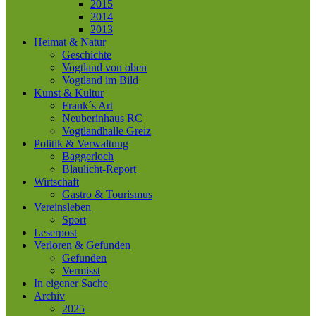
2015
2014
2013
Heimat & Natur
Geschichte
Vogtland von oben
Vogtland im Bild
Kunst & Kultur
Frank´s Art
Neuberinhaus RC
Vogtlandhalle Greiz
Politik & Verwaltung
Baggerloch
Blaulicht-Report
Wirtschaft
Gastro & Tourismus
Vereinsleben
Sport
Leserpost
Verloren & Gefunden
Gefunden
Vermisst
In eigener Sache
Archiv
2025