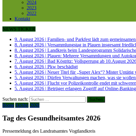
2024
2023
2022
Kontakt
NEWS TICKER
9. August 2026
|
Familien- und Parkfest lädt zum gemeinsamen 
8. August 2026
|
Versammlungstag in Plauen insgesamt friedlic
8. August 2026
|
Landkreis beim Landesprogramm Solidarisch
8. August 2026
|
Plauen: Mehrere Versammlungen und Autokor
7. August 2026
|
Bad Köstritz: Vollsperrung ab 10.August 202
6. August 2026
|
Pkw beschädigt
5. August 2026
|
Neuer Titel für „Super Alex“? Mister Untätig
5. August 2026
|
Dürfen Verwaltungen machen, was sie wollen
5. August 2026
|
Flucht vor Polizeikontrolle endet mit schwere
5. August 2026
|
Betrüger erlangen Zugriff auf Online-Banking
Suchen nach:
Home
Archiv
2026
Tag des Gesundheitsamtes 2026
Pressemeldung des Landratsamtes Vogtlandkreis