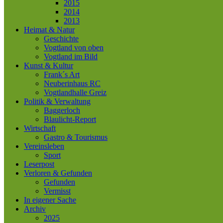
2015
2014
2013
Heimat & Natur
Geschichte
Vogtland von oben
Vogtland im Bild
Kunst & Kultur
Frank´s Art
Neuberinhaus RC
Vogtlandhalle Greiz
Politik & Verwaltung
Baggerloch
Blaulicht-Report
Wirtschaft
Gastro & Tourismus
Vereinsleben
Sport
Leserpost
Verloren & Gefunden
Gefunden
Vermisst
In eigener Sache
Archiv
2025