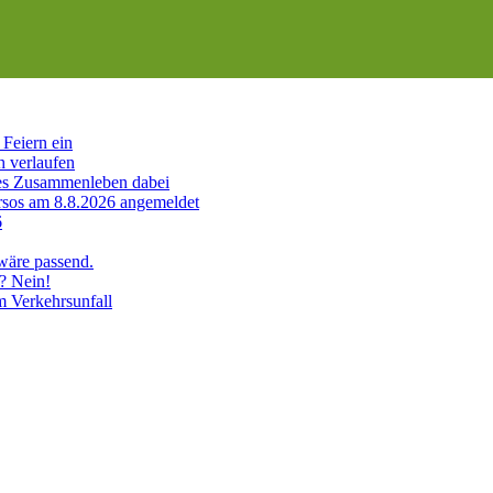
Feiern ein
h verlaufen
es Zusammenleben dabei
sos am 8.8.2026 angemeldet
6
 wäre passend.
? Nein!
m Verkehrsunfall