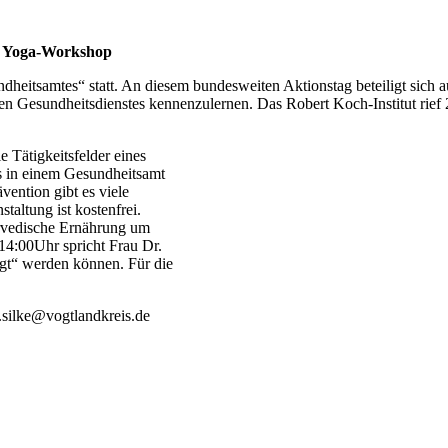
nd Yoga-Workshop
dheitsamtes“ statt. An diesem bundesweiten Aktionstag beteiligt sich a
hen Gesundheitsdienstes kennenzulernen. Das Robert Koch-Institut rief
e Tätigkeitsfelder eines
s in einem Gesundheitsamt
ention gibt es viele
taltung ist kostenfrei.
urvedische Ernährung um
4:00Uhr spricht Frau Dr.
gt“ werden können. Für die
r.silke@vogtlandkreis.de