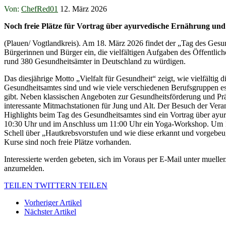
Von:
ChefRed01
12. März 2026
Noch freie Plätze für Vortrag über ayurvedische Ernährung u
(Plauen/ Vogtlandkreis). Am 18. März 2026 findet der „Tag des Gesun
Bürgerinnen und Bürger ein, die vielfältigen Aufgaben des Öffentlic
rund 380 Gesundheitsämter in Deutschland zu würdigen.
Das diesjährige Motto „Vielfalt für Gesundheit“ zeigt, wie vielfältig di
Gesundheitsamtes sind und wie viele verschiedenen Berufsgruppen e
gibt. Neben klassischen Angeboten zur Gesundheitsförderung und Präv
interessante Mitmachstationen für Jung und Alt. Der Besuch der Verans
Highlights beim Tag des Gesundheitsamtes sind ein Vortrag über ay
10:30 Uhr und im Anschluss um 11:00 Uhr ein Yoga-Workshop. Um 1
Schell über „Hautkrebsvorstufen und wie diese erkannt und vorgebeu
Kurse sind noch freie Plätze vorhanden.
Interessierte werden gebeten, sich im Voraus per E-Mail unter muelle
anzumelden.
TEILEN
TWITTERN
TEILEN
Vorheriger Artikel
Nächster Artikel