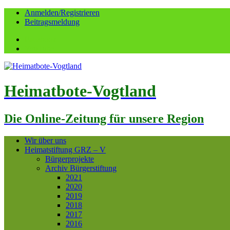
Anmelden/Registrieren
Beitragsmeldung
Facebook
YouTube
Heimatbote-Vogtland
Die Online-Zeitung für unsere Region
Wir über uns
Heimatstiftung GRZ – V
Bürgerprojekte
Archiv Bürgerstiftung
2021
2020
2019
2018
2017
2016