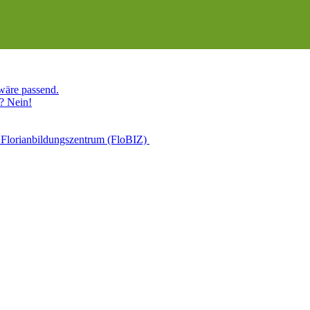
 wäre passend.
? Nein!
 Florianbildungszentrum (FloBIZ)