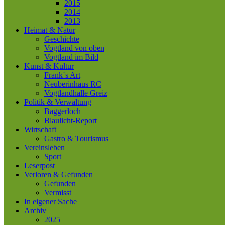
2015
2014
2013
Heimat & Natur
Geschichte
Vogtland von oben
Vogtland im Bild
Kunst & Kultur
Frank´s Art
Neuberinhaus RC
Vogtlandhalle Greiz
Politik & Verwaltung
Baggerloch
Blaulicht-Report
Wirtschaft
Gastro & Tourismus
Vereinsleben
Sport
Leserpost
Verloren & Gefunden
Gefunden
Vermisst
In eigener Sache
Archiv
2025