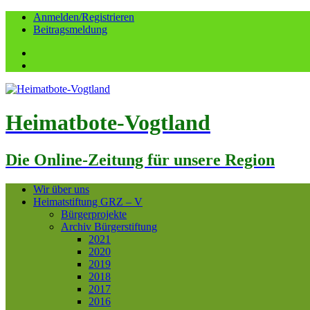
Anmelden/Registrieren
Beitragsmeldung
Facebook
YouTube
Heimatbote-Vogtland
Die Online-Zeitung für unsere Region
Wir über uns
Heimatstiftung GRZ – V
Bürgerprojekte
Archiv Bürgerstiftung
2021
2020
2019
2018
2017
2016