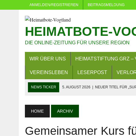
ANMELDEN/REGISTRIEREN
BEITRAGSMELDUNG
HEIMATBOTE-VO
DIE ONLINE-ZEITUNG FÜR UNSERE REGION
WIR ÜBER UNS
HEIMATSTIFTUNG GRZ – 
VEREINSLEBEN
LESERPOST
VERLOR
NEWS TICKER
5. AUGUST 2026
|
NEUER TITEL FÜR „SU
5. AUGUST 2026
|
DÜRFEN VERWALTUNGEN MACHEN, WAS 
4. AUGUST 2026
|
NEUER GRUNDSTEUERMESSBESCHEID 
HOME
ARCHIV
3. AUGUST 2026
|
LANDKREIS GREIZ: FAHREN OHNE FAH
Gemeinsamer Kurs fü
29. JULI 2026
|
SOMMER IN EICH: MEHR ALS 380 KINDER