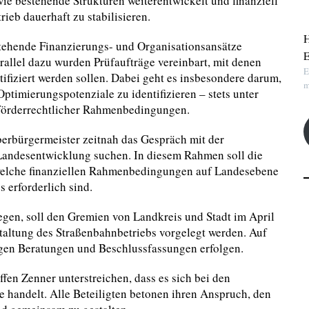
 wie bestehende Strukturen weiterentwickelt und finanziell
eb dauerhaft zu stabilisieren.
H
tehende Finanzierungs- und Organisationsansätze
E
rallel dazu wurden Prüfaufträge vereinbart, mit denen
E
ifiziert werden sollen. Dabei geht es insbesondere darum,
m
Optimierungspotenziale zu identifizieren – stets unter
d förderrechtlicher Rahmenbedingungen.
berbürgermeister zeitnah das Gespräch mit der
d Landesentwicklung suchen. In diesem Rahmen soll die
n, welche finanziellen Rahmenbedingungen auf Landesebene
 erforderlich sind.
egen, soll den Gremien von Landkreis und Stadt im April
taltung des Straßenbahnbetriebs vorgelegt werden. Auf
igen Beratungen und Beschlussfassungen erfolgen.
en Zenner unterstreichen, dass es sich bei den
e handelt. Alle Beteiligten betonen ihren Anspruch, den