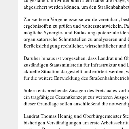
zu gestalten. Im Mittelpunkt steht dabei die Frage,
abgesichert werden können, um den Straßenbahnbetri
Zur weiteren Vorgehensweise wurde vereinbart, bes
ergebnisoffen zu prüfen und weiterzuentwickeln. Pa
mögliche Synergie- und Entlastungspotenziale ident
organisatorische Schnittstellen zu analysieren und 
Berücksichtigung rechtlicher, wirtschaftlicher un
Darüber hinaus ist vorgesehen, dass Landrat und O
zuständigen Staatsministerin für Infrastruktur un
aktuelle Situation dargestellt und erörtert werde
für die weitere Entwicklung des Straßenbahnbetriebs
Sofern entsprechende Zusagen des Freistaates vorli
ein tragfähiges Gesamtkonzept zur weiteren Ausges
dieser Grundlage sollen anschließend die notwend
Landrat Thomas Hennig und Oberbürgermeister Steff
bisherigen Verständigungen um erste Arbeitsschritt