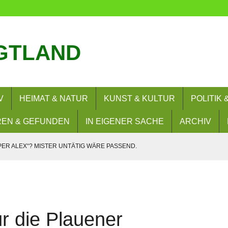
GTLAND
V
HEIMAT & NATUR
KUNST & KULTUR
POLITIK
EN & GEFUNDEN
IN EIGENER SACHE
ARCHIV
PER ALEX“? MISTER UNTÄTIG WÄRE PASSEND.
SIE WOLLEN? NEIN!
– UND NUN?
RERLAUBNIS
r die Plauener
 BESUCHEN FLORIANBILDUNGSZENTRUM (FLOBIZ)