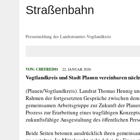
29. JULI 2026
|
HOHER SACHSCHADEN AUF SPIELPLATZ
Straßenbahn
27. JULI 2026
|
WIDERSTAND GEGEN VOLLSTRECKUNGSB
27. JULI 2026
|
EINBRUCH IN ERLEBNISBAD
27. JULI 2026
|
MANN BEGEHT MEHRFACH STRAFTATEN
Pressemeldung des Landratsamtes Vogtlandkreis
27. JULI 2026
|
VERKEHRSUNFALL MIT FÜNF VERLETZTE
VON:
CHEFRED01
22. JANUAR 2026
Vogtlandkreis und Stadt Plauen vereinbaren nächs
(Plauen/Vogtlandkreis). Landrat Thomas Hennig un
Rahmen der fortgesetzten Gespräche zwischen dem V
gemeinsamen Arbeitsgruppe zur Zukunft der Plauen
Prozess zur Erarbeitung eines tragfähigen Konzepts vo
zukunftsfähige Ausgestaltung des öffentlichen Per
Beide Seiten betonen ausdrücklich ihren gemeinsam