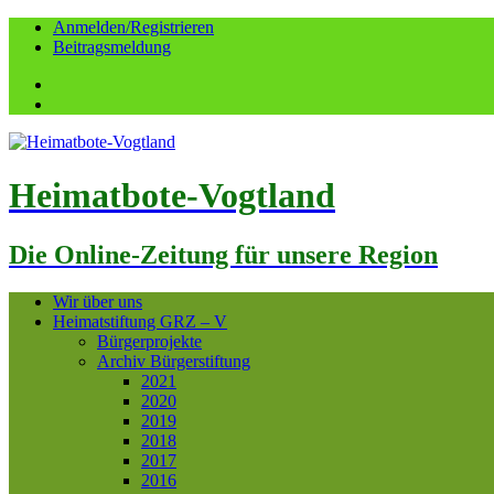
Anmelden/Registrieren
Beitragsmeldung
Facebook
YouTube
Heimatbote-Vogtland
Die Online-Zeitung für unsere Region
Wir über uns
Heimatstiftung GRZ – V
Bürgerprojekte
Archiv Bürgerstiftung
2021
2020
2019
2018
2017
2016