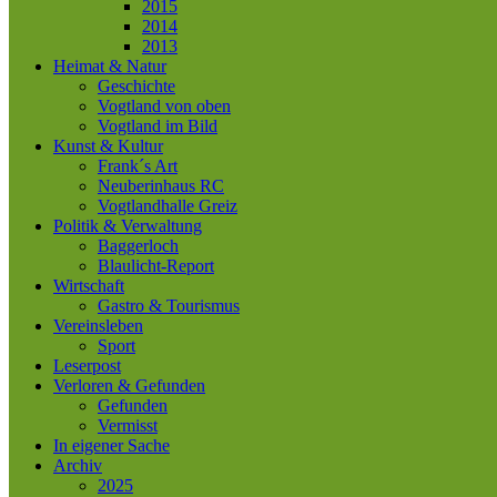
2015
2014
2013
Heimat & Natur
Geschichte
Vogtland von oben
Vogtland im Bild
Kunst & Kultur
Frank´s Art
Neuberinhaus RC
Vogtlandhalle Greiz
Politik & Verwaltung
Baggerloch
Blaulicht-Report
Wirtschaft
Gastro & Tourismus
Vereinsleben
Sport
Leserpost
Verloren & Gefunden
Gefunden
Vermisst
In eigener Sache
Archiv
2025