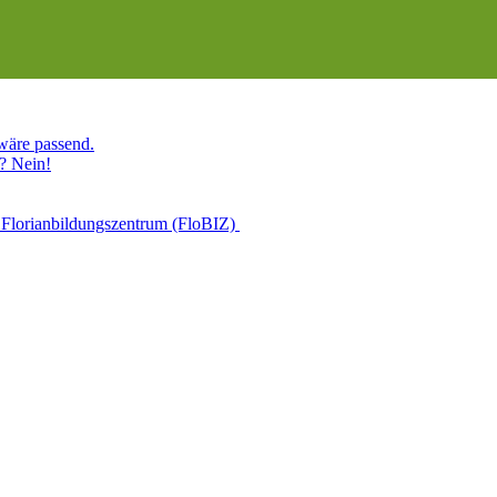
 wäre passend.
? Nein!
 Florianbildungszentrum (FloBIZ)