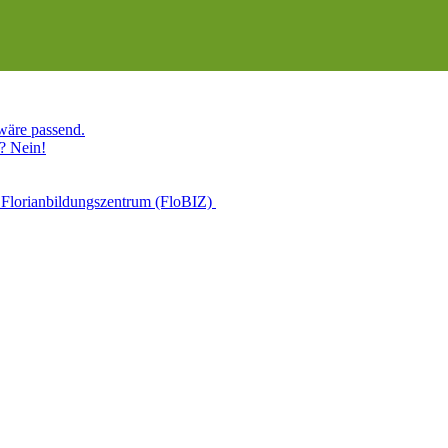
 wäre passend.
? Nein!
 Florianbildungszentrum (FloBIZ)