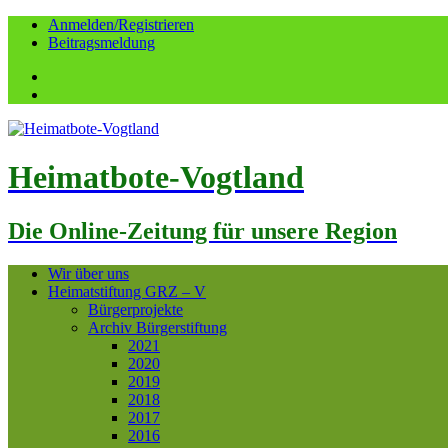
Anmelden/Registrieren
Beitragsmeldung
Facebook
YouTube
Heimatbote-Vogtland
Die Online-Zeitung für unsere Region
Wir über uns
Heimatstiftung GRZ – V
Bürgerprojekte
Archiv Bürgerstiftung
2021
2020
2019
2018
2017
2016