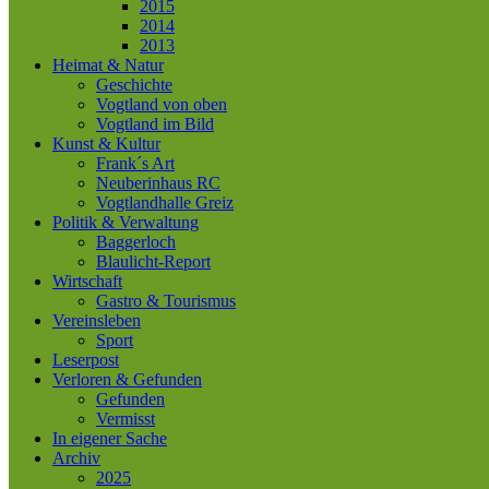
2015
2014
2013
Heimat & Natur
Geschichte
Vogtland von oben
Vogtland im Bild
Kunst & Kultur
Frank´s Art
Neuberinhaus RC
Vogtlandhalle Greiz
Politik & Verwaltung
Baggerloch
Blaulicht-Report
Wirtschaft
Gastro & Tourismus
Vereinsleben
Sport
Leserpost
Verloren & Gefunden
Gefunden
Vermisst
In eigener Sache
Archiv
2025