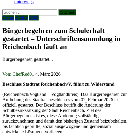
unterwegs
Suchen
nach:
Home
Archiv
2026
Bürgerbegehren zum Schulerhalt
gestartet – Unterschriftensammlung in
Reichenbach läuft an
Bürgerbegehren gestartet...
Von:
ChefRed01
4. März 2026
Beschluss Stadtrat Reichenbach/V. führt zu Widerstand
(Reichenbach/Vogtland – Vogtlandkreis). Das Bürgerbegehren zur
Aufhebung des Stadtratsbeschlusses vom 02. Februar 2026 ist
offiziell gestartet. Der Beschluss betrifft die Änderung der
Schulbezirkssatzung der Stadt Reichenbach. Ziel des
Bürgerbegehrens ist es, diese Änderung vollständig
zurückzunehmen und damit den bisherigen Zustand beizubehalten,
bis fachlich geprüfte, sozial ausgewogene und gemeinsam
entwickelte Lösungen vorliegen.