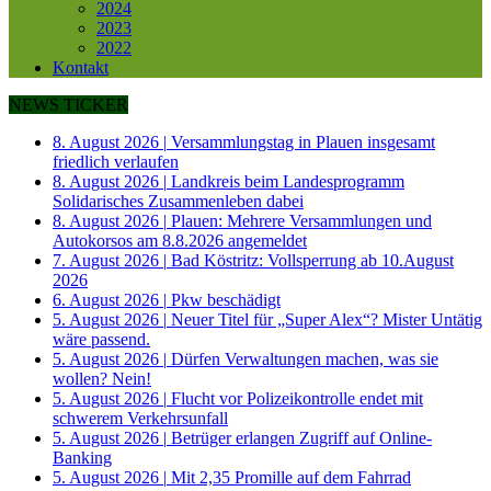
2024
2023
2022
Kontakt
NEWS TICKER
8. August 2026
|
Versammlungstag in Plauen insgesamt
friedlich verlaufen
8. August 2026
|
Landkreis beim Landesprogramm
Solidarisches Zusammenleben dabei
8. August 2026
|
Plauen: Mehrere Versammlungen und
Autokorsos am 8.8.2026 angemeldet
7. August 2026
|
Bad Köstritz: Vollsperrung ab 10.August
2026
6. August 2026
|
Pkw beschädigt
5. August 2026
|
Neuer Titel für „Super Alex“? Mister Untätig
wäre passend.
5. August 2026
|
Dürfen Verwaltungen machen, was sie
wollen? Nein!
5. August 2026
|
Flucht vor Polizeikontrolle endet mit
schwerem Verkehrsunfall
5. August 2026
|
Betrüger erlangen Zugriff auf Online-
Banking
5. August 2026
|
Mit 2,35 Promille auf dem Fahrrad