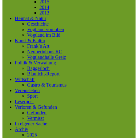
2015
2014
2013
Heimat & Natur
Geschichte
Vogtland von oben
Vogtland im Bild
Kunst & Kultur
Frank´s Art
Neuberinhaus RC
Vogtlandhalle Greiz
Politik & Verwaltung
Baggerloch
Blaulicht-Report
Wirtschaft
Gastro & Tourismus
Vereinsleben
Sport
Leserpost
Verloren & Gefunden
Gefunden
Vermisst
In eigener Sache
Archiv
2025