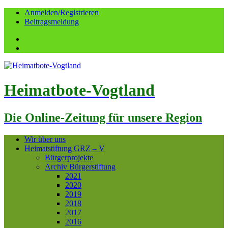
Anmelden/Registrieren
Beitragsmeldung
Facebook
YouTube
Heimatbote-Vogtland
Die Online-Zeitung für unsere Region
Wir über uns
Heimatstiftung GRZ – V
Bürgerprojekte
Archiv Bürgerstiftung
2021
2020
2019
2018
2017
2016