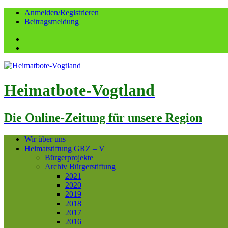
Anmelden/Registrieren
Beitragsmeldung
Facebook
YouTube
Heimatbote-Vogtland
Die Online-Zeitung für unsere Region
Wir über uns
Heimatstiftung GRZ – V
Bürgerprojekte
Archiv Bürgerstiftung
2021
2020
2019
2018
2017
2016