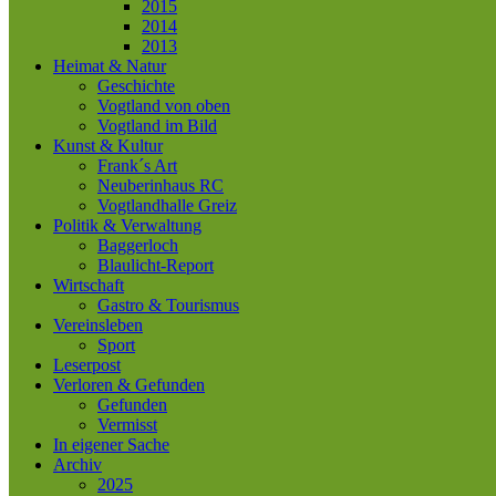
2015
2014
2013
Heimat & Natur
Geschichte
Vogtland von oben
Vogtland im Bild
Kunst & Kultur
Frank´s Art
Neuberinhaus RC
Vogtlandhalle Greiz
Politik & Verwaltung
Baggerloch
Blaulicht-Report
Wirtschaft
Gastro & Tourismus
Vereinsleben
Sport
Leserpost
Verloren & Gefunden
Gefunden
Vermisst
In eigener Sache
Archiv
2025