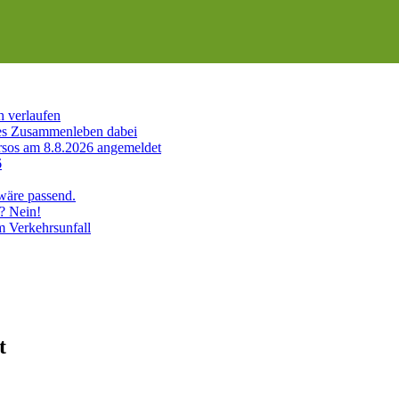
h verlaufen
es Zusammenleben dabei
sos am 8.8.2026 angemeldet
6
 wäre passend.
? Nein!
m Verkehrsunfall
t