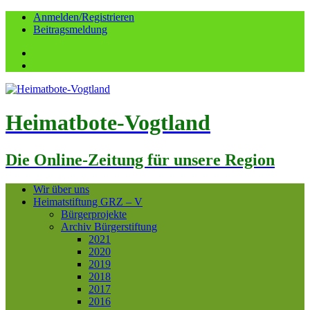
Anmelden/Registrieren
Beitragsmeldung
Facebook
YouTube
Heimatbote-Vogtland
Die Online-Zeitung für unsere Region
Wir über uns
Heimatstiftung GRZ – V
Bürgerprojekte
Archiv Bürgerstiftung
2021
2020
2019
2018
2017
2016