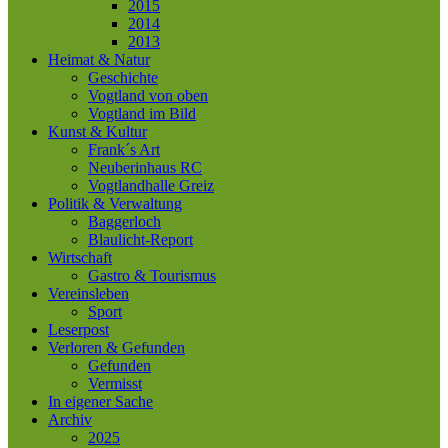
2015
2014
2013
Heimat & Natur
Geschichte
Vogtland von oben
Vogtland im Bild
Kunst & Kultur
Frank´s Art
Neuberinhaus RC
Vogtlandhalle Greiz
Politik & Verwaltung
Baggerloch
Blaulicht-Report
Wirtschaft
Gastro & Tourismus
Vereinsleben
Sport
Leserpost
Verloren & Gefunden
Gefunden
Vermisst
In eigener Sache
Archiv
2025