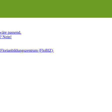
 wäre passend.
? Nein!
 Florianbildungszentrum (FloBIZ)