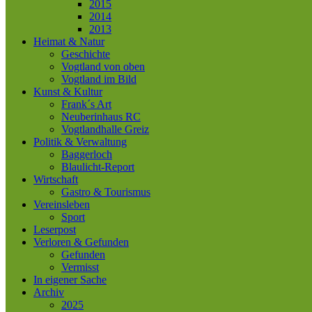
2015
2014
2013
Heimat & Natur
Geschichte
Vogtland von oben
Vogtland im Bild
Kunst & Kultur
Frank´s Art
Neuberinhaus RC
Vogtlandhalle Greiz
Politik & Verwaltung
Baggerloch
Blaulicht-Report
Wirtschaft
Gastro & Tourismus
Vereinsleben
Sport
Leserpost
Verloren & Gefunden
Gefunden
Vermisst
In eigener Sache
Archiv
2025