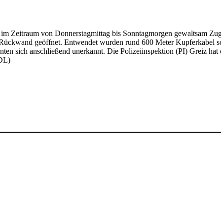
 im Zeitraum von Donnerstagmittag bis Sonntagmorgen gewaltsam Zuga
-Rückwand geöffnet. Entwendet wurden rund 600 Meter Kupferkabel s
rnten sich anschließend unerkannt. Die Polizeiinspektion (PI) Greiz ha
(DL)