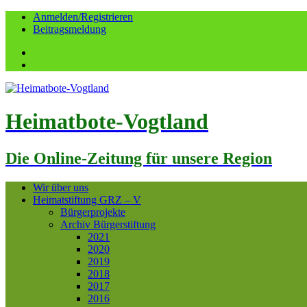
Anmelden/Registrieren
Beitragsmeldung
Facebook
YouTube
Heimatbote-Vogtland
Die Online-Zeitung für unsere Region
Wir über uns
Heimatstiftung GRZ – V
Bürgerprojekte
Archiv Bürgerstiftung
2021
2020
2019
2018
2017
2016