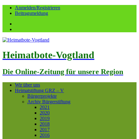
Anmelden/Registrieren
Beitragsmeldung
Facebook
YouTube
Heimatbote-Vogtland
Die Online-Zeitung für unsere Region
Wir über uns
Heimatstiftung GRZ – V
Bürgerprojekte
Archiv Bürgerstiftung
2021
2020
2019
2018
2017
2016