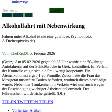
unterwegs
Suchen
nach:
Home
Archiv
2026
Alkoholfahrt mit Nebenwirkung
Fahren unter Alkohol ist nie eine gute Idee. (Symbolfoto:
A.Dreher/pixelio.de)
Von:
ChefRed01
5. Februar 2026
(Greiz). Am 05.02.2026 gegen 00:35 Uhr wurde eine 50-jährige
Autofahrerin auf der Schloßbrücke in Greiz kontrolliert. Im Verlauf
der Kontrolle zeigte sich die Frau wenig kooperativ. Ein
Atemalkoholtest ergab 1,26 Promille. Zuvor hatte die Frau das
Messgerät unsanft zu Boden befördert, wodurch dieses beschädigt
wurde. Neben der Trunkenheit im Verkehr wird nun auch wegen
der Beschädigung wichtiger Arbeitsmittel ermittelt. Der
Führerschein wurde sichergestellt. (DL)
TEILEN
TWITTERN
TEILEN
Vorheriger Artikel