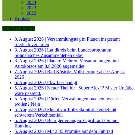
2024
2023
2022
Kontakt
NEWS TICKER
8. August 2026
|
Versammlungstag in Plauen insgesamt
friedlich verlaufen
8. August 2026
|
Landkreis beim Landesprogramm
Solidarisches Zusammenleben dabei
8. August 2026
|
Plauen: Mehrere Versammlungen und
Autokorsos am 8.8.2026 angemeldet
7. August 2026
|
Bad Köstritz: Vollsperrung ab 10.August
2026
6. August 2026
|
Pkw beschädigt
5. August 2026
|
Neuer Titel für „Super Alex“? Mister Untätig
wäre passend.
5. August 2026
|
Dürfen Verwaltungen machen, was sie
wollen? Nein!
5. August 2026
|
Flucht vor Polizeikontrolle endet mit
schwerem Verkehrsunfall
5. August 2026
|
Betrüger erlangen Zugriff auf Online-
Banking
5. August 2026
|
Mit 2,35 Promille auf dem Fahrrad