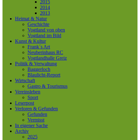
2015
2014
2013
Heimat & Natur
Geschichte
Vogtland von oben
Vogtland im Bild
Kunst & Kultur
Frank´s Art
Neuberinhaus RC
Vogtlandhalle Greiz
Politik & Verwaltung
Baggerloch
Blaulicht-Report
Wirtschaft
Gastro & Tourismus
Vereinsleben
Sport
Leserpost
Verloren & Gefunden
Gefunden
Vermisst
In eigener Sache
Archiv
2025