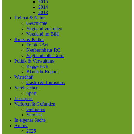
2015
2014
2013
Heimat & Natur
Geschichte
Vogtland von oben
Vogtland im Bild
Kunst & Kultur
Frank´s Art
Neuberinhaus RC
Vogtlandhalle Greiz
Politik & Verwaltung
Baggerloch
Blaulicht-Report
Wirtschaft
Gastro & Tourismus
Vereinsleben
Sport
Leserpost
Verloren & Gefunden
Gefunden
Vermisst
In eigener Sache
Archiv
2025