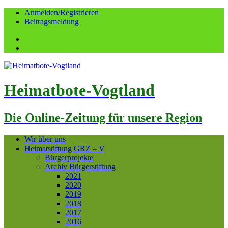
Anmelden/Registrieren
Beitragsmeldung
Facebook
YouTube
Heimatbote-Vogtland
Die Online-Zeitung für unsere Region
Wir über uns
Heimatstiftung GRZ – V
Bürgerprojekte
Archiv Bürgerstiftung
2021
2020
2019
2018
2017
2016