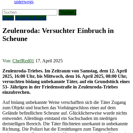
unterwegs
Suchen
nach:
Home
Blaulicht-Report
Zeulenroda: Versuchter Einbruch in
Scheune
Von:
ChefRed01
17. April 2025
Zeulenroda-Triebes. Im Zeitraum von Samstag, dem 12. April
2025, 16:00 Uhr, bis Mittwoch, dem 16. April 2025, 08:00 Uhr,
versuchten bislang unbekannte Täter, auf ein Grundstück eines
53- Jährigen in der Friedensstraße in Zeulenroda-Triebes
einzubrechen.
Auf bislang unbekannte Weise verschafften sich die Täter Zugang
zum Objekt und brachen das Vorhängeschloss einer auf dem
Gelände befindlichen Scheune auf. Glücklicherweise wurde nichts
entwendet. Allerdings entstand ein Sachschaden im niedrigen
dreistelligen Bereich. Die Täter flüchteten unerkannt in unbekannte
Richtung. Die Polizei hat die Ermittlungen zum Tatgeschehen