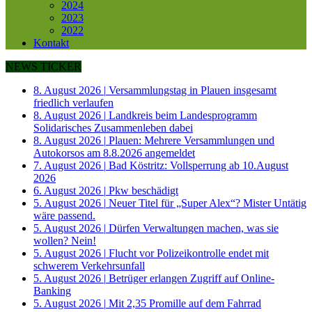
2024
2023
2022
Kontakt
NEWS TICKER
8. August 2026
|
Versammlungstag in Plauen insgesamt
friedlich verlaufen
8. August 2026
|
Landkreis beim Landesprogramm
Solidarisches Zusammenleben dabei
8. August 2026
|
Plauen: Mehrere Versammlungen und
Autokorsos am 8.8.2026 angemeldet
7. August 2026
|
Bad Köstritz: Vollsperrung ab 10.August
2026
6. August 2026
|
Pkw beschädigt
5. August 2026
|
Neuer Titel für „Super Alex“? Mister Untätig
wäre passend.
5. August 2026
|
Dürfen Verwaltungen machen, was sie
wollen? Nein!
5. August 2026
|
Flucht vor Polizeikontrolle endet mit
schwerem Verkehrsunfall
5. August 2026
|
Betrüger erlangen Zugriff auf Online-
Banking
5. August 2026
|
Mit 2,35 Promille auf dem Fahrrad