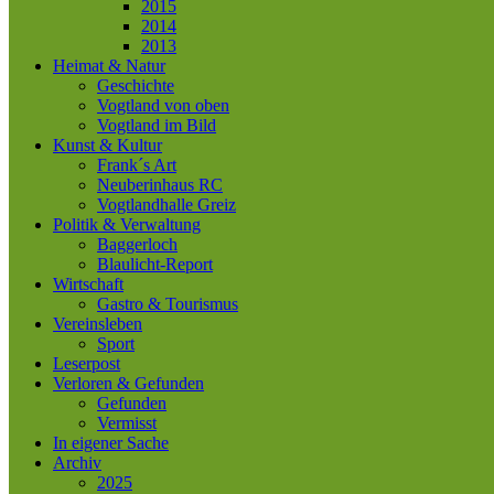
2015
2014
2013
Heimat & Natur
Geschichte
Vogtland von oben
Vogtland im Bild
Kunst & Kultur
Frank´s Art
Neuberinhaus RC
Vogtlandhalle Greiz
Politik & Verwaltung
Baggerloch
Blaulicht-Report
Wirtschaft
Gastro & Tourismus
Vereinsleben
Sport
Leserpost
Verloren & Gefunden
Gefunden
Vermisst
In eigener Sache
Archiv
2025