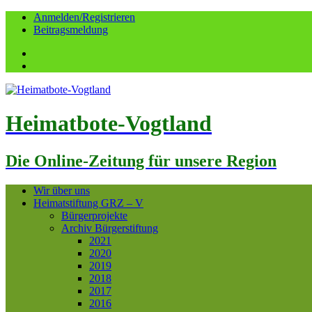
Anmelden/Registrieren
Beitragsmeldung
Facebook
YouTube
Heimatbote-Vogtland
Die Online-Zeitung für unsere Region
Wir über uns
Heimatstiftung GRZ – V
Bürgerprojekte
Archiv Bürgerstiftung
2021
2020
2019
2018
2017
2016