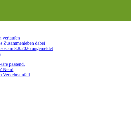
h verlaufen
es Zusammenleben dabei
sos am 8.8.2026 angemeldet
6
 wäre passend.
? Nein!
m Verkehrsunfall