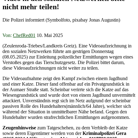
nicht mehr teilen!
Die Polizei informiert (Symbolfoto, pixabay Jonas Augustin)
Von:
ChefRed01
10. Mai 2025
(Zeulenroda-Triebes/Landkreis Greiz). Eine Videoaufzeichnung in
den sozialen Netzwerken führte am gestrigen Donnerstag
(08.05.2025) zur Einleitung polizeilicher Ermittlungen wegen eines
Verstoßes gegen das Tierschutzgesetz. Die Polizei bittet darum,
diese Videoaufzeichnungen nicht weiter zu teilen.
Die Videoaufnahme zeigt den Kampf zwischen einem Jagdhund
und einer Katze. Dieser fand offenbar auf ein Privatgrundstück in
der Aumaer Straße statt. Scheinbar verirrte sich die Katze auf das
Wiesengrundstück und wurde dort von einem Jagdhund unvermittelt
attackiert. Unverständnis regt sich im Netz aufgrund der scheinbar
passiven Rolle des Hundehalters(männlich/64 Jahre), welcher sich
während der Situation in unmittelbarer Nähe befand. Gegen den
Hundehalter wurden strafrechtlichen Ermittlungen aufgenommen.
Zeugenhinweise
zum Tatgeschehen, zu dem Verbleib der Katze
sowie deren Eigentümer werden von der
Kriminalpolizei Gera