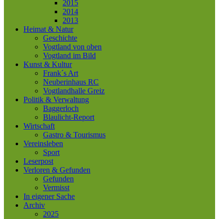
2015
2014
2013
Heimat & Natur
Geschichte
Vogtland von oben
Vogtland im Bild
Kunst & Kultur
Frank´s Art
Neuberinhaus RC
Vogtlandhalle Greiz
Politik & Verwaltung
Baggerloch
Blaulicht-Report
Wirtschaft
Gastro & Tourismus
Vereinsleben
Sport
Leserpost
Verloren & Gefunden
Gefunden
Vermisst
In eigener Sache
Archiv
2025