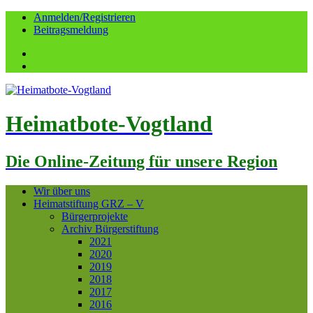
Anmelden/Registrieren
Beitragsmeldung
Facebook
YouTube
Heimatbote-Vogtland
Die Online-Zeitung für unsere Region
Wir über uns
Heimatstiftung GRZ – V
Bürgerprojekte
Archiv Bürgerstiftung
2021
2020
2019
2018
2017
2016