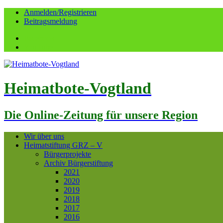
Anmelden/Registrieren
Beitragsmeldung
Facebook
YouTube
Heimatbote-Vogtland
Die Online-Zeitung für unsere Region
Wir über uns
Heimatstiftung GRZ – V
Bürgerprojekte
Archiv Bürgerstiftung
2021
2020
2019
2018
2017
2016