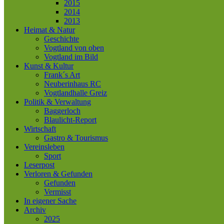
2015
2014
2013
Heimat & Natur
Geschichte
Vogtland von oben
Vogtland im Bild
Kunst & Kultur
Frank´s Art
Neuberinhaus RC
Vogtlandhalle Greiz
Politik & Verwaltung
Baggerloch
Blaulicht-Report
Wirtschaft
Gastro & Tourismus
Vereinsleben
Sport
Leserpost
Verloren & Gefunden
Gefunden
Vermisst
In eigener Sache
Archiv
2025