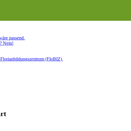
 wäre passend.
? Nein!
 Florianbildungszentrum (FloBIZ)
rt