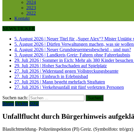
2024
2023
2022
Kontakt
NEWS TICKER
5. August 2026
|
Neuer Titel für „Super Alex“? Mister Untätig
5. August 2026
|
Dürfen Verwaltungen machen, was sie wollen
4. August 2026
|
Neuer Grundsteuermessbescheid – und nun?
3. August 2026
|
Landkreis Greiz: Fahren ohne Fahrerlaubnis
29. Juli 2026
|
Sommer in Eich: Mehr als 380 Kinder besuchen
29. Juli 2026
|
Hoher Sachschaden auf Spielplatz
27. Juli 2026
|
Widerstand gegen Vollstreckungsbeamte
27. Juli 2026
|
Einbruch in Erlebnisbad
27. Juli 2026
|
Mann begeht mehrfach Straftaten
27. Juli 2026
|
Verkehrsunfall mit fünf verletzten Personen
Suchen nach:
Home
Archiv
2025
Unfallflucht durch Bürgerhinweis aufgeklä
Blaulichtmeldung- Polizeiinspektion (PI) Greiz. (Symbolfoto: trö/grz)