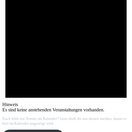
Hinweis
Es sind keine anstehenden Veranstaltungen vorhanden.
Euch fehlt ein Termin im Kalender? Gern dürft ihr uns diesen melden, damit er
hier im Kalender angezeigt wird.