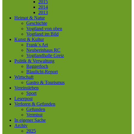
2015
2014
2013
Heimat & Natur
Geschichte
Vogtland von oben
Vogtland im Bild
Kunst & Kultur
Frank´s Art
Neuberinhaus RC
Vogtlandhalle Greiz
Politik & Verwaltung
Baggerloch
Blaulicht-Report
Wirtschaft
Gastro & Tourismus
Vereinsleben
Sport
Leserpost
Verloren & Gefunden
Gefunden
Vermisst
In eigener Sache
Archiv
2025