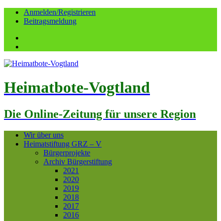
Anmelden/Registrieren
Beitragsmeldung
Facebook
YouTube
Heimatbote-Vogtland
Die Online-Zeitung für unsere Region
Wir über uns
Heimatstiftung GRZ – V
Bürgerprojekte
Archiv Bürgerstiftung
2021
2020
2019
2018
2017
2016