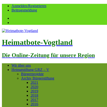
Anmelden/Registrieren
Beitragsmeldung
Facebook
YouTube
Heimatbote-Vogtland
Die Online-Zeitung für unsere Region
Wir über uns
Heimatstiftung GRZ – V
Bürgerprojekte
Archiv Bürgerstiftung
2021
2020
2019
2018
2017
2016