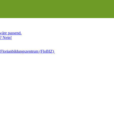
 wäre passend.
? Nein!
 Florianbildungszentrum (FloBIZ)