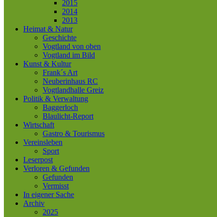
2015
2014
2013
Heimat & Natur
Geschichte
Vogtland von oben
Vogtland im Bild
Kunst & Kultur
Frank´s Art
Neuberinhaus RC
Vogtlandhalle Greiz
Politik & Verwaltung
Baggerloch
Blaulicht-Report
Wirtschaft
Gastro & Tourismus
Vereinsleben
Sport
Leserpost
Verloren & Gefunden
Gefunden
Vermisst
In eigener Sache
Archiv
2025