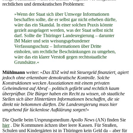
rechtlichen und demokratischen Problemen:
»Wenn der Staat sich über Umwege Informationen
beschaffen sollte, die er selbst gar nicht erheben dürfte,
wäre das ein Skandal. In einer solchen Praxis könnte
gezielt ausgelagert werden, was der Staat selbst nicht
darf. Sollte die Thüringer Landesregierung – darunter
IM Maier und sein weisungsgebundener
Verfassungsschutz – Informationen über Dritte
einholen, um rechtliche Beschränkungen zu umgehen,
wäre das ein klarer Verstoß gegen rechtsstaatliche
Grundsätze.«
Mühlmann
weiter: »
Das IDZ wird mit Steuergeld finanziert, agiert
jedoch ohne erkennbare demokratische Kontrolle. Solche
Konstruktionen wecken Assoziationen mit einem privaten
Geheimdienst auf Abruf – politisch gefärbt und rechtlich kaum
überprüfbar. Die Bürger haben ein Recht zu wissen, ob staatliche
Stellen sich über Hintertüren Informationen beschaffen, die sie
direkt nie bekommen dürften. Die Landesregierung muss hier
umgehend für lückenlose Aufklärung sorgen!
«
Die Quelle beim Ursprungsmedium
Apollo News
(AN) finden Sie
hier
. Die Kommunen ächzen über leere Kassen. Für Straßen,
Schulen und Kindergärten ist in Thüringen kein Geld da – aber für