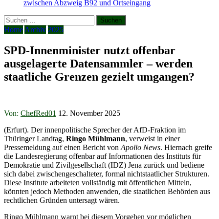
zwischen Abzweig B92 und Ortseingang
Suchen
nach:
Home
Archiv
2025
SPD-Innenminister nutzt offenbar
ausgelagerte Datensammler – werden
staatliche Grenzen gezielt umgangen?
Von:
ChefRed01
12. November 2025
(Erfurt). Der innenpolitische Sprecher der AfD-Fraktion im
Thüringer Landtag,
Ringo Mühlmann
, verweist in einer
Pressemeldung auf einen Bericht von
Apollo News
. Hiernach greife
die Landesregierung offenbar auf Informationen des Instituts für
Demokratie und Zivilgesellschaft (IDZ) Jena zurück und bediene
sich dabei zwischengeschalteter, formal nichtstaatlicher Strukturen.
Diese Institute arbeiteten vollständig mit öffentlichen Mitteln,
könnten jedoch Methoden anwenden, die staatlichen Behörden aus
rechtlichen Gründen untersagt wären.
Ringo Mühlmann warnt bei diesem Vorgehen vor möglichen