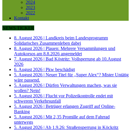
2024
2023
2022
Kontakt
NEWS TICKER
8. August 2026
|
Landkreis beim Landesprogramm
Solidarisches Zusammenleben dabei
8. August 2026
|
Plauen: Mehrere Versammlungen und
Autokorsos am 8.8.2026 angemeldet
7. August 2026
|
Bad Köstritz: Vollsperrung ab 10.August
2026
6. August 2026
|
Pkw beschädigt
5. August 2026
|
Neuer Titel für „Super Alex“? Mister Untätig
wäre passend.
5. August 2026
|
Dürfen Verwaltungen machen, was sie
wollen? Nein!
5. August 2026
|
Flucht vor Polizeikontrolle endet mit
schwerem Verkehrsunfall
5. August 2026
|
Betrüger erlangen Zugriff auf Online-
Banking
5. August 2026
|
Mit 2,35 Promille auf dem Fahrrad
unterwegs
5. August 2026
|
Ab 1.9.26: Straßensperrung in Köckritz