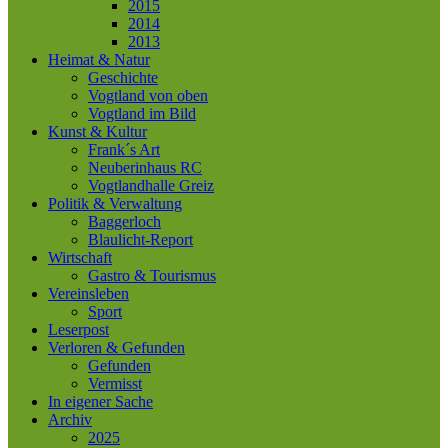
2015
2014
2013
Heimat & Natur
Geschichte
Vogtland von oben
Vogtland im Bild
Kunst & Kultur
Frank´s Art
Neuberinhaus RC
Vogtlandhalle Greiz
Politik & Verwaltung
Baggerloch
Blaulicht-Report
Wirtschaft
Gastro & Tourismus
Vereinsleben
Sport
Leserpost
Verloren & Gefunden
Gefunden
Vermisst
In eigener Sache
Archiv
2025