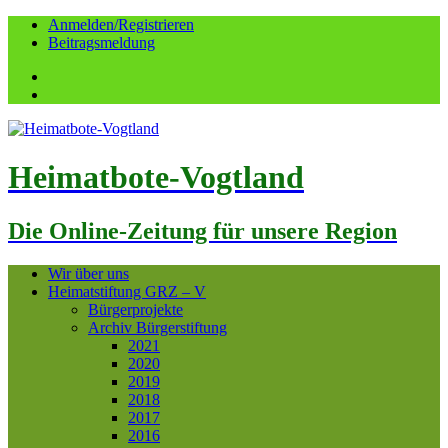
Anmelden/Registrieren
Beitragsmeldung
Facebook
YouTube
Heimatbote-Vogtland
Die Online-Zeitung für unsere Region
Wir über uns
Heimatstiftung GRZ – V
Bürgerprojekte
Archiv Bürgerstiftung
2021
2020
2019
2018
2017
2016