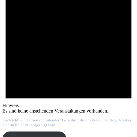
Hinweis
Es sind keine anstehenden Veranstaltungen vorhanden.
Euch fehlt ein Termin im Kalender? Gern dürft ihr uns diesen melden, damit er
hier im Kalender angezeigt wird.