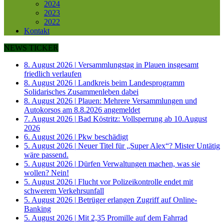
2024
2023
2022
Kontakt
NEWS TICKER
8. August 2026
|
Versammlungstag in Plauen insgesamt
friedlich verlaufen
8. August 2026
|
Landkreis beim Landesprogramm
Solidarisches Zusammenleben dabei
8. August 2026
|
Plauen: Mehrere Versammlungen und
Autokorsos am 8.8.2026 angemeldet
7. August 2026
|
Bad Köstritz: Vollsperrung ab 10.August
2026
6. August 2026
|
Pkw beschädigt
5. August 2026
|
Neuer Titel für „Super Alex“? Mister Untätig
wäre passend.
5. August 2026
|
Dürfen Verwaltungen machen, was sie
wollen? Nein!
5. August 2026
|
Flucht vor Polizeikontrolle endet mit
schwerem Verkehrsunfall
5. August 2026
|
Betrüger erlangen Zugriff auf Online-
Banking
5. August 2026
|
Mit 2,35 Promille auf dem Fahrrad