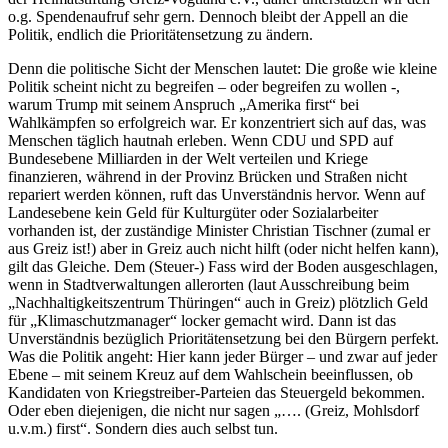
o.g. Spendenaufruf sehr gern. Dennoch bleibt der Appell an die
Politik, endlich die Prioritätensetzung zu ändern.
Denn die politische Sicht der Menschen lautet: Die große wie kleine
Politik scheint nicht zu begreifen – oder begreifen zu wollen -,
warum Trump mit seinem Anspruch „Amerika first“ bei
Wahlkämpfen so erfolgreich war. Er konzentriert sich auf das, was
Menschen täglich hautnah erleben. Wenn CDU und SPD auf
Bundesebene Milliarden in der Welt verteilen und Kriege
finanzieren, während in der Provinz Brücken und Straßen nicht
repariert werden können, ruft das Unverständnis hervor. Wenn auf
Landesebene kein Geld für Kulturgüter oder Sozialarbeiter
vorhanden ist, der zuständige Minister Christian Tischner (zumal er
aus Greiz ist!) aber in Greiz auch nicht hilft (oder nicht helfen kann),
gilt das Gleiche. Dem (Steuer-) Fass wird der Boden ausgeschlagen,
wenn in Stadtverwaltungen allerorten (laut Ausschreibung beim
„Nachhaltigkeitszentrum Thüringen“ auch in Greiz) plötzlich Geld
für „Klimaschutzmanager“ locker gemacht wird. Dann ist das
Unverständnis bezüglich Prioritätensetzung bei den Bürgern perfekt.
Was die Politik angeht: Hier kann jeder Bürger – und zwar auf jeder
Ebene – mit seinem Kreuz auf dem Wahlschein beeinflussen, ob
Kandidaten von Kriegstreiber-Parteien das Steuergeld bekommen.
Oder eben diejenigen, die nicht nur sagen „…. (Greiz, Mohlsdorf
u.v.m.) first“. Sondern dies auch selbst tun.