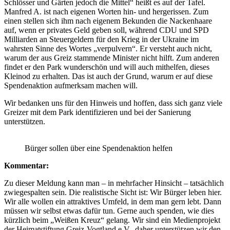
Schlösser und Gärten jedoch die Mittel“ heißt es auf der Tafel.
Manfred A. ist nach eigenen Worten hin- und hergerissen. Zum
einen stellen sich ihm nach eigenem Bekunden die Nackenhaare
auf, wenn er privates Geld geben soll, während CDU und SPD
Milliarden an Steuergeldern für den Krieg in der Ukraine im
wahrsten Sinne des Wortes „verpulvern“. Er versteht auch nicht,
warum der aus Greiz stammende Minister nicht hilft. Zum anderen
findet er den Park wunderschön und will auch mithelfen, dieses
Kleinod zu erhalten. Das ist auch der Grund, warum er auf diese
Spendenaktion aufmerksam machen will.
Wir bedanken uns für den Hinweis und hoffen, dass sich ganz viele
Greizer mit dem Park identifizieren und bei der Sanierung
unterstützen.
Bürger sollen über eine Spendenaktion helfen
Kommentar:
Zu dieser Meldung kann man – in mehrfacher Hinsicht – tatsächlich
zwiegespalten sein. Die realistische Sicht ist: Wir Bürger leben hier.
Wir alle wollen ein attraktives Umfeld, in dem man gern lebt. Dann
müssen wir selbst etwas dafür tun. Gerne auch spenden, wie dies
kürzlich beim „Weißen Kreuz“ gelang. Wir sind ein Medienprojekt
der Heimatstiftung Greiz-Vogtland e.V., daher unterstützen wir den