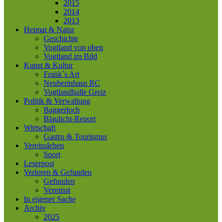
2015
2014
2013
Heimat & Natur
Geschichte
Vogtland von oben
Vogtland im Bild
Kunst & Kultur
Frank´s Art
Neuberinhaus RC
Vogtlandhalle Greiz
Politik & Verwaltung
Baggerloch
Blaulicht-Report
Wirtschaft
Gastro & Tourismus
Vereinsleben
Sport
Leserpost
Verloren & Gefunden
Gefunden
Vermisst
In eigener Sache
Archiv
2025