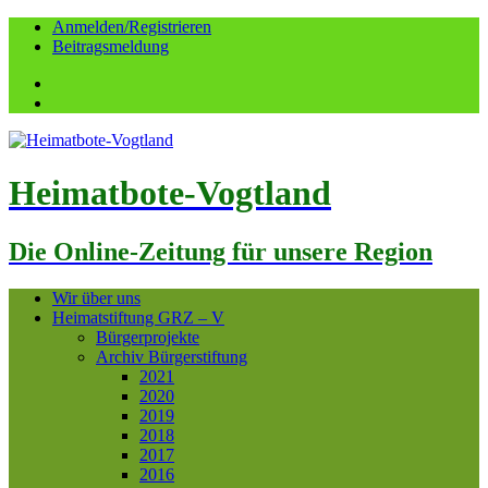
Anmelden/Registrieren
Beitragsmeldung
Facebook
YouTube
Heimatbote-Vogtland
Die Online-Zeitung für unsere Region
Wir über uns
Heimatstiftung GRZ – V
Bürgerprojekte
Archiv Bürgerstiftung
2021
2020
2019
2018
2017
2016