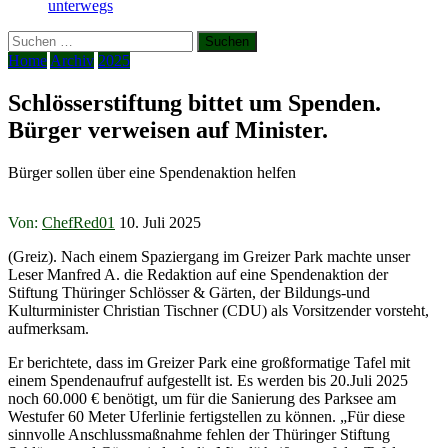
unterwegs
Suchen
nach:
Home
Archiv
2025
Schlösserstiftung bittet um Spenden.
Bürger verweisen auf Minister.
Bürger sollen über eine Spendenaktion helfen
Von:
ChefRed01
10. Juli 2025
(Greiz). Nach einem Spaziergang im Greizer Park machte unser
Leser Manfred A. die Redaktion auf eine Spendenaktion der
Stiftung Thüringer Schlösser & Gärten, der Bildungs-und
Kulturminister Christian Tischner (CDU) als Vorsitzender vorsteht,
aufmerksam.
Er berichtete, dass im Greizer Park eine großformatige Tafel mit
einem Spendenaufruf aufgestellt ist. Es werden bis 20.Juli 2025
noch 60.000 € benötigt, um für die Sanierung des Parksee am
Westufer 60 Meter Uferlinie fertigstellen zu können. „Für diese
sinnvolle Anschlussmaßnahme fehlen der Thüringer Stiftung