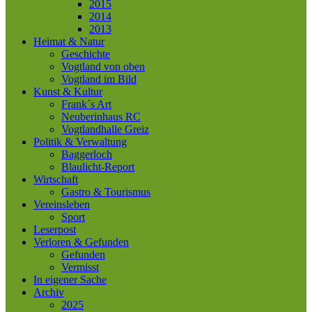
2015
2014
2013
Heimat & Natur
Geschichte
Vogtland von oben
Vogtland im Bild
Kunst & Kultur
Frank´s Art
Neuberinhaus RC
Vogtlandhalle Greiz
Politik & Verwaltung
Baggerloch
Blaulicht-Report
Wirtschaft
Gastro & Tourismus
Vereinsleben
Sport
Leserpost
Verloren & Gefunden
Gefunden
Vermisst
In eigener Sache
Archiv
2025