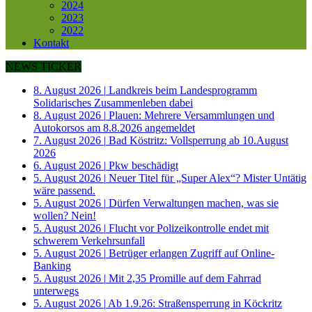
2024
2023
2022
Kontakt
NEWS TICKER
8. August 2026
|
Landkreis beim Landesprogramm
Solidarisches Zusammenleben dabei
8. August 2026
|
Plauen: Mehrere Versammlungen und
Autokorsos am 8.8.2026 angemeldet
7. August 2026
|
Bad Köstritz: Vollsperrung ab 10.August
2026
6. August 2026
|
Pkw beschädigt
5. August 2026
|
Neuer Titel für „Super Alex“? Mister Untätig
wäre passend.
5. August 2026
|
Dürfen Verwaltungen machen, was sie
wollen? Nein!
5. August 2026
|
Flucht vor Polizeikontrolle endet mit
schwerem Verkehrsunfall
5. August 2026
|
Betrüger erlangen Zugriff auf Online-
Banking
5. August 2026
|
Mit 2,35 Promille auf dem Fahrrad
unterwegs
5. August 2026
|
Ab 1.9.26: Straßensperrung in Köckritz