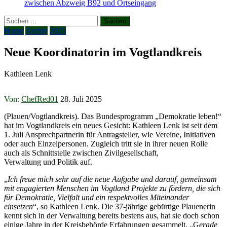
zwischen Abzweig B92 und Ortseingang
Suchen
nach:
Home
Archiv
2025
Neue Koordinatorin im Vogtlandkreis
Kathleen Lenk
Von:
ChefRed01
28. Juli 2025
(Plauen/Vogtlandkreis). Das Bundesprogramm „Demokratie leben!“
hat im Vogtlandkreis ein neues Gesicht: Kathleen Lenk ist seit dem
1. Juli Ansprechpartnerin für Antragsteller, wie Vereine, Initiativen
oder auch Einzelpersonen. Zugleich tritt sie in ihrer neuen Rolle
auch als Schnittstelle zwischen Zivilgesellschaft,
Verwaltung und Politik auf.
„
Ich freue mich sehr auf die neue Aufgabe und darauf, gemeinsam
mit engagierten Menschen im Vogtland Projekte zu fördern, die sich
für Demokratie, Vielfalt und ein respektvolles Miteinander
einsetzen
“, so Kathleen Lenk. Die 37-jährige gebürtige Plauenerin
kennt sich in der Verwaltung bereits bestens aus, hat sie doch schon
einige Jahre in der Kreisbehörde Erfahrungen gesammelt. „G
erade