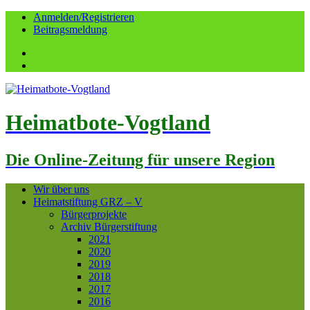
Anmelden/Registrieren
Beitragsmeldung
Facebook
YouTube
Heimatbote-Vogtland
Die Online-Zeitung für unsere Region
Wir über uns
Heimatstiftung GRZ – V
Bürgerprojekte
Archiv Bürgerstiftung
2021
2020
2019
2018
2017
2016