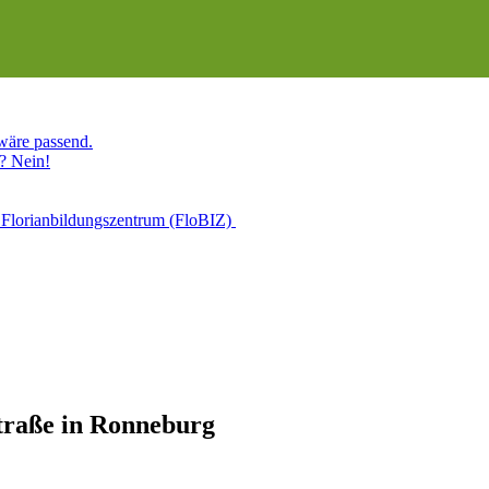
 wäre passend.
? Nein!
 Florianbildungszentrum (FloBIZ)
Straße in Ronneburg