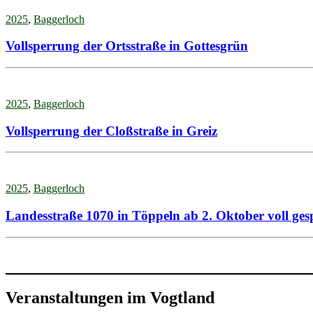
2025
,
Baggerloch
Vollsperrung der Ortsstraße in Gottesgrün
2025
,
Baggerloch
Vollsperrung der Cloßstraße in Greiz
2025
,
Baggerloch
Landesstraße 1070 in Töppeln ab 2. Oktober voll ges
Veranstaltungen im Vogtland