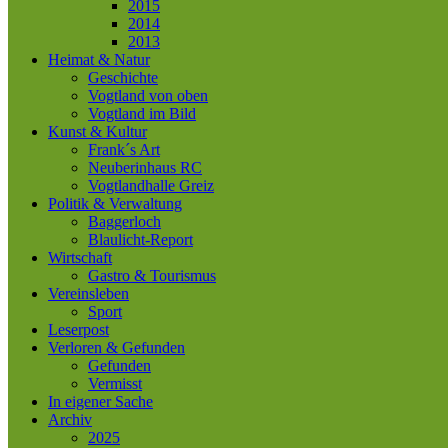
2015
2014
2013
Heimat & Natur
Geschichte
Vogtland von oben
Vogtland im Bild
Kunst & Kultur
Frank´s Art
Neuberinhaus RC
Vogtlandhalle Greiz
Politik & Verwaltung
Baggerloch
Blaulicht-Report
Wirtschaft
Gastro & Tourismus
Vereinsleben
Sport
Leserpost
Verloren & Gefunden
Gefunden
Vermisst
In eigener Sache
Archiv
2025