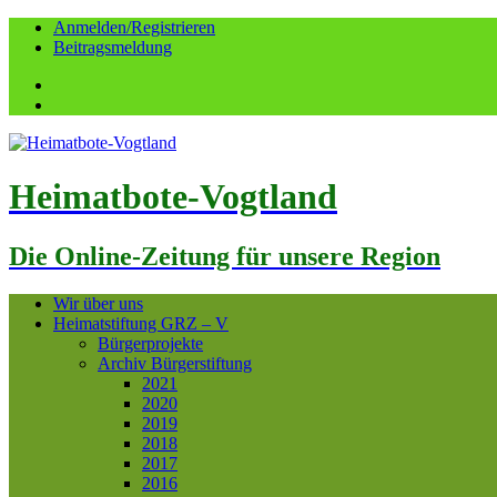
Anmelden/Registrieren
Beitragsmeldung
Facebook
YouTube
Heimatbote-Vogtland
Die Online-Zeitung für unsere Region
Wir über uns
Heimatstiftung GRZ – V
Bürgerprojekte
Archiv Bürgerstiftung
2021
2020
2019
2018
2017
2016