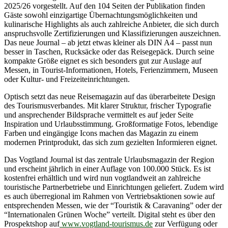
2025/26 vorgestellt. Auf den 104 Seiten der Publikation finden
Gäste sowohl einzigartige Übernachtungsmöglichkeiten und
kulinarische Highlights als auch zahlreiche Anbieter, die sich durch
anspruchsvolle Zertifizierungen und Klassifizierungen auszeichnen.
Das neue Journal – ab jetzt etwas kleiner als DIN A4 – passt nun
besser in Taschen, Rucksäcke oder das Reisegepäck. Durch seine
kompakte Größe eignet es sich besonders gut zur Auslage auf
Messen, in Tourist-Informationen, Hotels, Ferienzimmern, Museen
oder Kultur- und Freizeiteinrichtungen.
Optisch setzt das neue Reisemagazin auf das überarbeitete Design
des Tourismusverbandes. Mit klarer Struktur, frischer Typografie
und ansprechender Bildsprache vermittelt es auf jeder Seite
Inspiration und Urlaubsstimmung. Großformatige Fotos, lebendige
Farben und eingängige Icons machen das Magazin zu einem
modernen Printprodukt, das sich zum gezielten Informieren eignet.
Das Vogtland Journal ist das zentrale Urlaubsmagazin der Region
und erscheint jährlich in einer Auflage von 100.000 Stück. Es ist
kostenfrei erhältlich und wird nun vogtlandweit an zahlreiche
touristische Partnerbetriebe und Einrichtungen geliefert. Zudem wird
es auch überregional im Rahmen von Vertriebsaktionen sowie auf
entsprechenden Messen, wie der “Touristik & Caravaning” oder der
“Internationalen Grünen Woche” verteilt. Digital steht es über den
Prospektshop auf
www.vogtland-tourismus.de
zur Verfügung oder