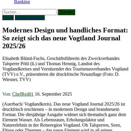
Banking
Suchen
nach:
Home
Heimat & Natur
Modernes Design und handliches Format:
So zeigt sich das neue Vogtland Journal
2025/26
Elisabeth Blüml-Fuchs, Geschäftsführerin des Zweckverbandes
Talsperre Pöhl (li.) und Thomas Hennig, Landrat des
Vogtlandkreises und Vorsitzender des Tourismusverbandes Vogtland
(TVV) e.V., präsentieren die druckfrische Neuauflage (Foto: D.
Wiesner, TVV)
Von:
ChefRed01
16. September 2025
(Auerbach/ Vogtlandkreis). Das neue Vogtland Journal 2025/26 ist
druckfrisch erschienen – in modernem Design und brandneuem
Format. Die diesjährige Ausgabe widmet sich thematisch ganz dem
Element Wasser. Als Lebensraum, Erholungsfaktor und
Naturerlebnis in der Reiseregion Vogtland. Ob Talsperren, Seen,
Flüsse oder Thermen – das nasse Element wird in all seinen