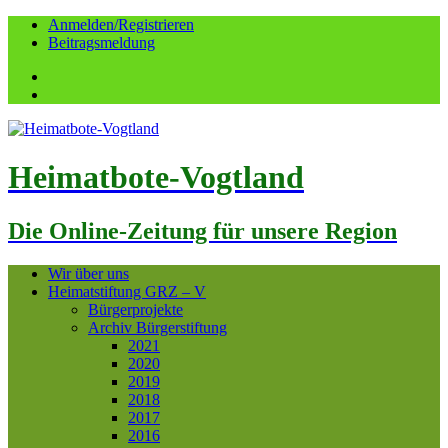
Anmelden/Registrieren
Beitragsmeldung
Facebook
YouTube
Heimatbote-Vogtland
Die Online-Zeitung für unsere Region
Wir über uns
Heimatstiftung GRZ – V
Bürgerprojekte
Archiv Bürgerstiftung
2021
2020
2019
2018
2017
2016