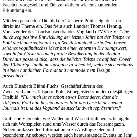
Facetten vorgestellt und lädt zur aktiven wie entspannenden
Erkundung ein.
Mit dem passenden Titelbild der Talsperre Pöhl steigt der Leser
direkt ins Thema ein. Das freut auch Landrat Thomas Hennig,
Vorsitzender des Tourismusverbandes Vogtland (TVV) e.V.: “
Die
durchweg positive Entwicklung der letzten Jahre hat der Talsperre
Pöhl auch überregional zu großer Bekanntheit verholfen. Unser
schönes vogtländisches Meer hat einen enormen Erholungswert,
sowohl für Gäste als auch für die Bevölkerung in der Region.
Durchaus passend also, dass die beliebte Talsperre auf dem Cover
der 10-jährige Jubiläumsausgabe zu sehen ist, welche sich erstmals
in einem handlichen Format und mit modernem Design
präsentiert
.”
Auch Elisabeth Blüml-Fuchs, Geschäftsführerin des
Zweckverbandes Talsperre Pöhl, ist begeistert von dem diesjährigen
Titelbild: “
Für mich ist es schon etwas Besonderes, dass die
Talsperre Pöhl nun für ein ganzes Jahr das Gesicht des neuen
Journals ist und das Vogtland deutschlandweit repräsentiert
.”
Grafische Elemente, wie Wellen und Wassertröpfchen, schlängeln
sich mit Wortspielen rund ums Wasser durch das Reisemagazin.
Neben umfassenden Informationen zu Ausflugszielen und
besonderen Angeboten werden auch herausragende Events im Jahr