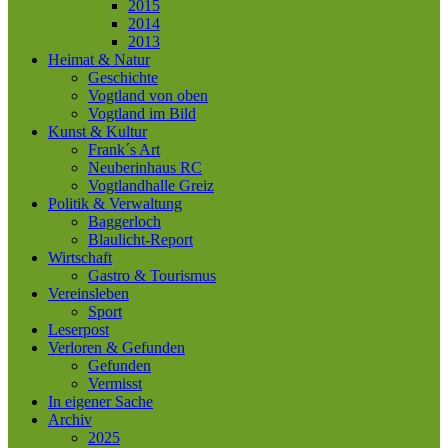
2015
2014
2013
Heimat & Natur
Geschichte
Vogtland von oben
Vogtland im Bild
Kunst & Kultur
Frank´s Art
Neuberinhaus RC
Vogtlandhalle Greiz
Politik & Verwaltung
Baggerloch
Blaulicht-Report
Wirtschaft
Gastro & Tourismus
Vereinsleben
Sport
Leserpost
Verloren & Gefunden
Gefunden
Vermisst
In eigener Sache
Archiv
2025