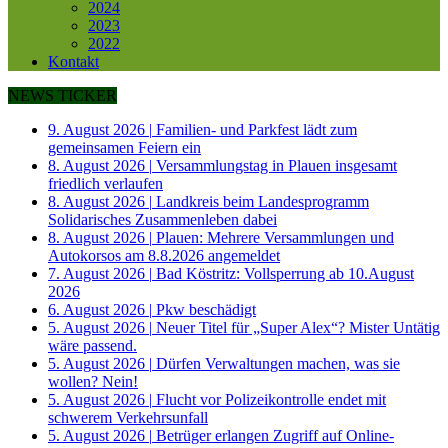
2024
2023
2022
Kontakt
NEWS TICKER
9. August 2026
|
Familien- und Parkfest lädt zum
gemeinsamen Feiern ein
8. August 2026
|
Versammlungstag in Plauen insgesamt
friedlich verlaufen
8. August 2026
|
Landkreis beim Landesprogramm
Solidarisches Zusammenleben dabei
8. August 2026
|
Plauen: Mehrere Versammlungen und
Autokorsos am 8.8.2026 angemeldet
7. August 2026
|
Bad Köstritz: Vollsperrung ab 10.August
2026
6. August 2026
|
Pkw beschädigt
5. August 2026
|
Neuer Titel für „Super Alex“? Mister Untätig
wäre passend.
5. August 2026
|
Dürfen Verwaltungen machen, was sie
wollen? Nein!
5. August 2026
|
Flucht vor Polizeikontrolle endet mit
schwerem Verkehrsunfall
5. August 2026
|
Betrüger erlangen Zugriff auf Online-