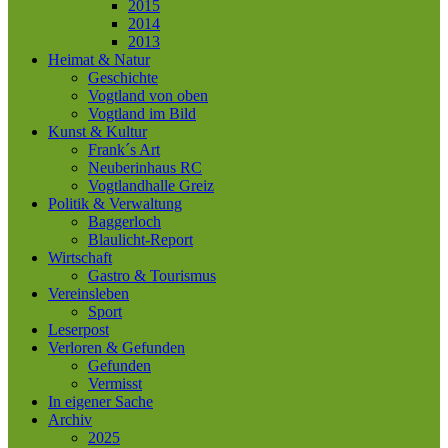
2015
2014
2013
Heimat & Natur
Geschichte
Vogtland von oben
Vogtland im Bild
Kunst & Kultur
Frank´s Art
Neuberinhaus RC
Vogtlandhalle Greiz
Politik & Verwaltung
Baggerloch
Blaulicht-Report
Wirtschaft
Gastro & Tourismus
Vereinsleben
Sport
Leserpost
Verloren & Gefunden
Gefunden
Vermisst
In eigener Sache
Archiv
2025