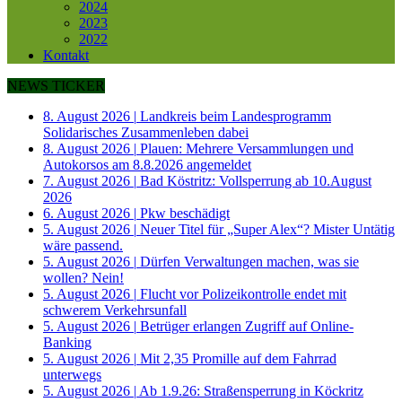
2024
2023
2022
Kontakt
NEWS TICKER
8. August 2026
|
Landkreis beim Landesprogramm
Solidarisches Zusammenleben dabei
8. August 2026
|
Plauen: Mehrere Versammlungen und
Autokorsos am 8.8.2026 angemeldet
7. August 2026
|
Bad Köstritz: Vollsperrung ab 10.August
2026
6. August 2026
|
Pkw beschädigt
5. August 2026
|
Neuer Titel für „Super Alex“? Mister Untätig
wäre passend.
5. August 2026
|
Dürfen Verwaltungen machen, was sie
wollen? Nein!
5. August 2026
|
Flucht vor Polizeikontrolle endet mit
schwerem Verkehrsunfall
5. August 2026
|
Betrüger erlangen Zugriff auf Online-
Banking
5. August 2026
|
Mit 2,35 Promille auf dem Fahrrad
unterwegs
5. August 2026
|
Ab 1.9.26: Straßensperrung in Köckritz