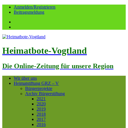
Anmelden/Registrieren
Beitragsmeldung
Facebook
YouTube
Heimatbote-Vogtland
Die Online-Zeitung für unsere Region
Wir über uns
Heimatstiftung GRZ – V
Bürgerprojekte
Archiv Bürgerstiftung
2021
2020
2019
2018
2017
2016