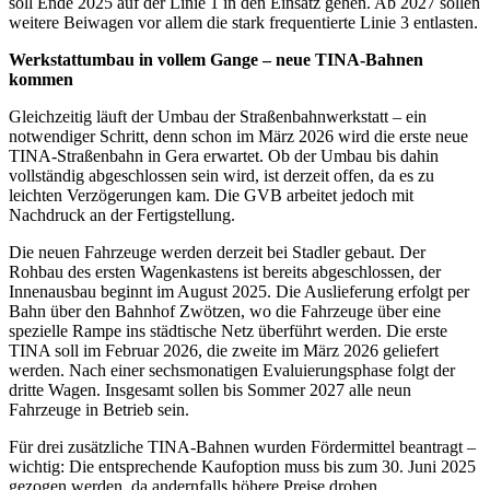
soll Ende 2025 auf der Linie 1 in den Einsatz gehen. Ab 2027 sollen
weitere Beiwagen vor allem die stark frequentierte Linie 3 entlasten.
Werkstattumbau in vollem Gange – neue TINA-Bahnen
kommen
Gleichzeitig läuft der Umbau der Straßenbahnwerkstatt – ein
notwendiger Schritt, denn schon im März 2026 wird die erste neue
TINA-Straßenbahn in Gera erwartet. Ob der Umbau bis dahin
vollständig abgeschlossen sein wird, ist derzeit offen, da es zu
leichten Verzögerungen kam. Die GVB arbeitet jedoch mit
Nachdruck an der Fertigstellung.
Die neuen Fahrzeuge werden derzeit bei Stadler gebaut. Der
Rohbau des ersten Wagenkastens ist bereits abgeschlossen, der
Innenausbau beginnt im August 2025. Die Auslieferung erfolgt per
Bahn über den Bahnhof Zwötzen, wo die Fahrzeuge über eine
spezielle Rampe ins städtische Netz überführt werden. Die erste
TINA soll im Februar 2026, die zweite im März 2026 geliefert
werden. Nach einer sechsmonatigen Evaluierungsphase folgt der
dritte Wagen. Insgesamt sollen bis Sommer 2027 alle neun
Fahrzeuge in Betrieb sein.
Für drei zusätzliche TINA-Bahnen wurden Fördermittel beantragt –
wichtig: Die entsprechende Kaufoption muss bis zum 30. Juni 2025
gezogen werden, da andernfalls höhere Preise drohen.