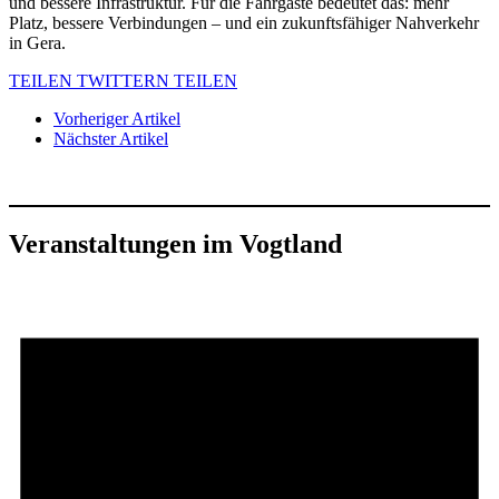
und bessere Infrastruktur. Für die Fahrgäste bedeutet das: mehr
Platz, bessere Verbindungen – und ein zukunftsfähiger Nahverkehr
in Gera.
TEILEN
TWITTERN
TEILEN
Vorheriger Artikel
Nächster Artikel
Veranstaltungen im Vogtland