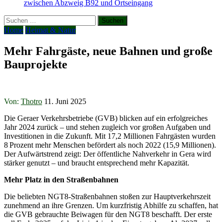
zwischen Abzweig B92 und Ortseingang
Suchen
nach:
Home
Heimat & Natur
Mehr Fahrgäste, neue Bahnen und große
Bauprojekte
Von:
Thotro
11. Juni 2025
Die Geraer Verkehrsbetriebe (GVB) blicken auf ein erfolgreiches
Jahr 2024 zurück – und stehen zugleich vor großen Aufgaben und
Investitionen in die Zukunft. Mit 17,2 Millionen Fahrgästen wurden
8 Prozent mehr Menschen befördert als noch 2022 (15,9 Millionen).
Der Aufwärtstrend zeigt: Der öffentliche Nahverkehr in Gera wird
stärker genutzt – und braucht entsprechend mehr Kapazität.
Mehr Platz in den Straßenbahnen
Die beliebten NGT8-Straßenbahnen stoßen zur Hauptverkehrszeit
zunehmend an ihre Grenzen. Um kurzfristig Abhilfe zu schaffen, hat
die GVB gebrauchte Beiwagen für den NGT8 beschafft. Der erste